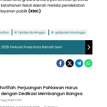
etahanan fiskal daerah melalui pendekatan
pelayanan publik
(KNC)
yudha
Uptdprobolinggo
uptppdprobolinggo
l 2025 Perkuat Posisi Kota Ramah Seni
hofifah: Perjuangan Pahlawan Harus
an dengan Dedikasi Membangun Bangsa
7 Aug 2026 17:03