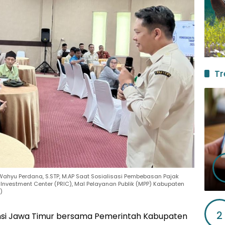
Tr
Wahyu Perdana, S.STP, M.AP Saat Sosialisasi Pembebasan Pajak
Investment Center (PRIC), Mal Pelayanan Publik (MPP) Kabupaten
)
2
nsi Jawa Timur bersama Pemerintah Kabupaten