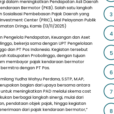
rgi dalam meningkatkan Pendapatan Asli Daerah
 Kendaraan Bermotor (PKB). Salah satu langkah
3
an Sosialisasi Pembebasan Pajak Daerah yang
 Investment Center (PRIC), Mal Pelayanan Publik
matan Dringu, Kamis (13/11/2025)
4
dan Pengelola Pendapatan, Keuangan dan Aset
inggo, bekerja sama dengan UPT Pengelolaan
go dan PT Pos Indonesia. Kegiatan tersebut
5
yah Kabupaten Probolinggo, dengan tujuan
lam membayar pajak kendaraan bermotor
h bermitra dengan PT Pos.
6
milang Yudha Wahyu Perdana, S.STP, M.AP,
merupakan bagian dari upaya bersama antara
7
 untuk meningkatkan PAD melalui skema cost
kukan berbagai langkah sinergi, mulai dari
an, pendataan objek pajak, hingga kegiatan
penerimaan dari pajak kendaraan bermotor,”
8