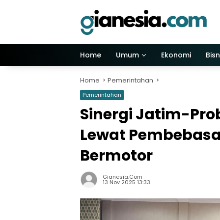
Skip
to
content
Home
Umum
Ekonomi
Bisn
Home
Pemerintahan
Pemerintahan
Sinergi Jatim-Pro
Lewat Pembebasa
Bermotor
Gianesia.com
13 Nov 2025 13:33