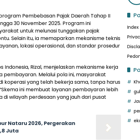
P
program Pembebasan Pajak Daerah Tahap II
hingga 30 November 2025. Program ini
Index
rakat untuk melunasi tunggakan pajak
Privac
tu. Selain itu, ia memaparkan mekanisme teknis
yanan, lokasi operasional, dan standar prosedur
Discl
Pedom
os Indonesia, Rizal, menjelaskan mekanisme kerja
Po
 pembayaran. Melalui pola ini, masyarakat
 koperasi yang telah bekerja sama, tanpa harus
Kh
 “Skema ini membuat layanan pembayaran lebih
gu
di wilayah perdesaan yang jauh dari pusat
Ja
pe
ek
ibur Nataru 2026, Pergerakan
,8 Juta