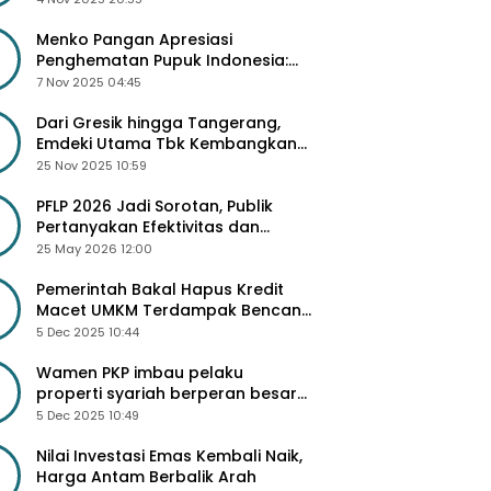
Besar
Menko Pangan Apresiasi
Penghematan Pupuk Indonesia:
Dorong Revitalisasi Pabrik dan
7 Nov 2025 04:45
Diskon Harga Pupuk
Dari Gresik hingga Tangerang,
Emdeki Utama Tbk Kembangkan
Lini Produk Industri Masa Depan
25 Nov 2025 10:59
PFLP 2026 Jadi Sorotan, Publik
Pertanyakan Efektivitas dan
Seleksi Peserta
25 May 2026 12:00
Pemerintah Bakal Hapus Kredit
Macet UMKM Terdampak Bencana
Sumatra
5 Dec 2025 10:44
Wamen PKP imbau pelaku
properti syariah berperan besar
di 3 Juta Rumah
5 Dec 2025 10:49
Nilai Investasi Emas Kembali Naik,
Harga Antam Berbalik Arah