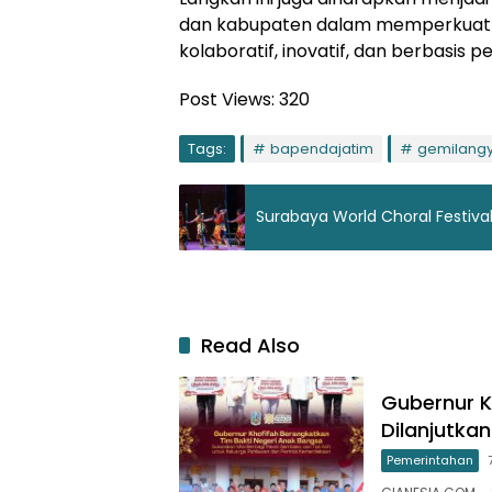
dan kabupaten dalam memperkuat k
kolaboratif, inovatif, dan berbasis 
Post Views:
320
Tags:
bapendajatim
gemilang
Surabaya World Choral Festiva
Read Also
Gubernur K
Dilanjutk
Pemerintahan