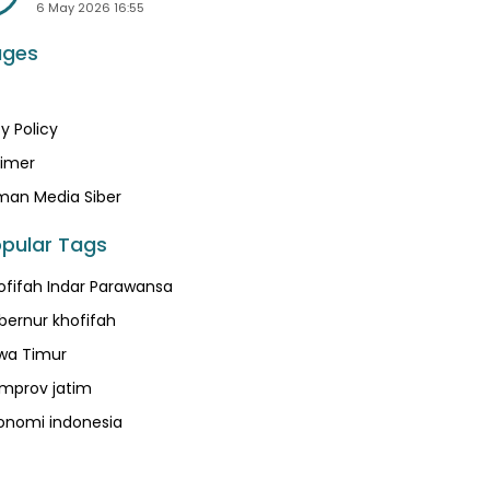
6 May 2026 16:55
ages
y Policy
aimer
an Media Siber
pular Tags
ofifah Indar Parawansa
bernur khofifah
wa Timur
mprov jatim
onomi indonesia