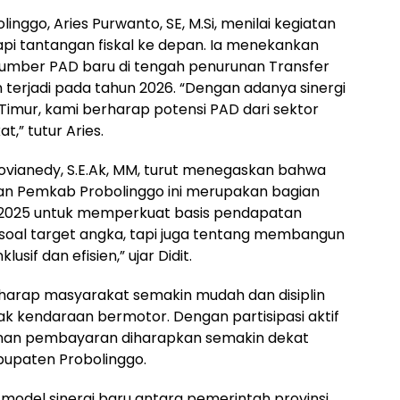
nggo, Aries Purwanto, SE, M.Si, menilai kegiatan
pi tantangan fiskal ke depan. Ia menekankan
sumber PAD baru di tengah penurunan Transfer
 terjadi pada tahun 2026. “Dengan adanya sinergi
imur, kami berharap potensi PAD dari sektor
,” tutur Aries.
Novianedy, S.E.Ak, MM, turut menegaskan bahwa
an Pemkab Probolinggo ini merupakan bagian
un 2025 untuk memperkuat basis pendapatan
a soal target angka, tapi juga tentang membangun
usif dan efisien,” ujar Didit.
rharap masyarakat semakin mudah dan disiplin
k kendaraan bermotor. Dengan partisipasi aktif
yanan pembayaran diharapkan semakin dekat
bupaten Probolinggo.
 model sinergi baru antara pemerintah provinsi