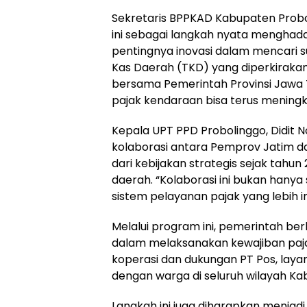
Sekretaris BPPKAD Kabupaten Proboli
ini sebagai langkah nyata menghada
pentingnya inovasi dalam mencari 
Kas Daerah (TKD) yang diperkirakan
bersama Pemerintah Provinsi Jawa T
pajak kendaraan bisa terus meningkat
Kepala UPT PPD Probolinggo, Didit 
kolaborasi antara Pemprov Jatim d
dari kebijakan strategis sejak tah
daerah. “Kolaborasi ini bukan hany
sistem pelayanan pajak yang lebih inkl
Melalui program ini, pemerintah be
dalam melaksanakan kewajiban paja
koperasi dan dukungan PT Pos, la
dengan warga di seluruh wilayah Ka
Langkah ini juga diharapkan menjadi