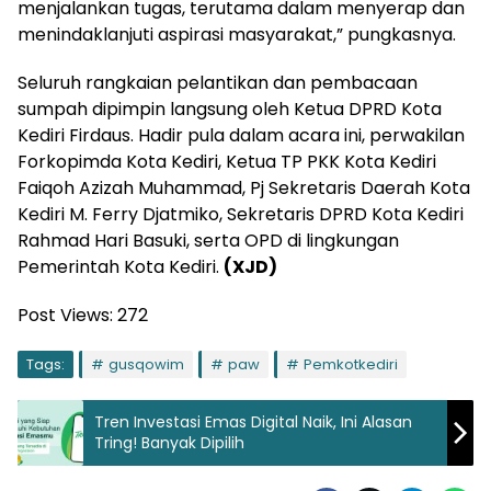
menjalankan tugas, terutama dalam menyerap dan
menindaklanjuti aspirasi masyarakat,” pungkasnya.
Seluruh rangkaian pelantikan dan pembacaan
sumpah dipimpin langsung oleh Ketua DPRD Kota
Kediri Firdaus. Hadir pula dalam acara ini, perwakilan
Forkopimda Kota Kediri, Ketua TP PKK Kota Kediri
Faiqoh Azizah Muhammad, Pj Sekretaris Daerah Kota
Kediri M. Ferry Djatmiko, Sekretaris DPRD Kota Kediri
Rahmad Hari Basuki, serta OPD di lingkungan
Pemerintah Kota Kediri.
(XJD)
Post Views:
272
Tags:
gusqowim
paw
Pemkotkediri
Tren Investasi Emas Digital Naik, Ini Alasan
Tring! Banyak Dipilih