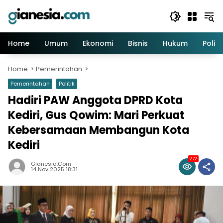
Skip
to
content
Home
Umum
Ekonomi
Bisnis
Hukum
Politi
Home
Pemerintahan
Pemerintahan
Politik
Hadiri PAW Anggota DPRD Kota
Kediri, Gus Qowim: Mari Perkuat
Kebersamaan Membangun Kota
Kediri
272
Gianesia.com
14 Nov 2025 18:31