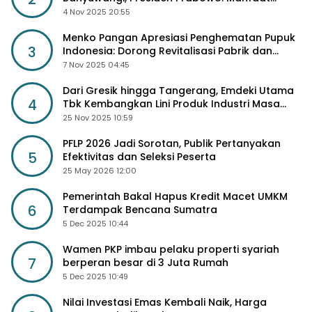
Sosial Lebih Besar
4 Nov 2025 20:55
Menko Pangan Apresiasi Penghematan Pupuk
3
Indonesia: Dorong Revitalisasi Pabrik dan
Diskon Harga Pupuk
7 Nov 2025 04:45
Dari Gresik hingga Tangerang, Emdeki Utama
4
Tbk Kembangkan Lini Produk Industri Masa
Depan
25 Nov 2025 10:59
PFLP 2026 Jadi Sorotan, Publik Pertanyakan
5
Efektivitas dan Seleksi Peserta
25 May 2026 12:00
Pemerintah Bakal Hapus Kredit Macet UMKM
6
Terdampak Bencana Sumatra
5 Dec 2025 10:44
Wamen PKP imbau pelaku properti syariah
7
berperan besar di 3 Juta Rumah
5 Dec 2025 10:49
Nilai Investasi Emas Kembali Naik, Harga