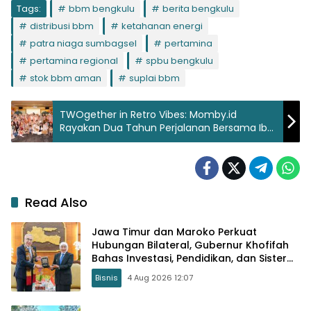
Tags:
bbm bengkulu
berita bengkulu
distribusi bbm
ketahanan energi
patra niaga sumbagsel
pertamina
pertamina regional
spbu bengkulu
stok bbm aman
suplai bbm
TWOgether in Retro Vibes: Momby.id
Rayakan Dua Tahun Perjalanan Bersama Ibu
Indonesia, Hadirkan Logo dan Jingle Baru
Read Also
Jawa Timur dan Maroko Perkuat
Hubungan Bilateral, Gubernur Khofifah
Bahas Investasi, Pendidikan, dan Sister
Province
Bisnis
4 Aug 2026 12:07