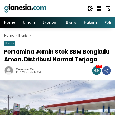
Skip
to
content
Home
Umum
Ekonomi
Bisnis
Hukum
Politi
Home
Bisnis
Bisnis
Pertamina Jamin Stok BBM Bengkulu
Aman, Distribusi Normal Terjaga
363
Gianesia.com
14 Nov 2025 19:23