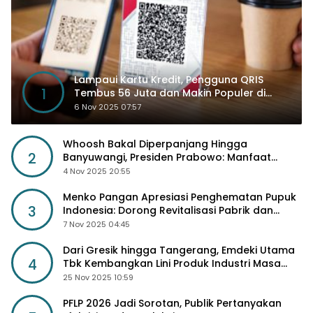
Lampaui Kartu Kredit, Pengguna QRIS
1
Tembus 56 Juta dan Makin Populer di
Kancah Global
6 Nov 2025 07:57
Whoosh Bakal Diperpanjang Hingga
2
Banyuwangi, Presiden Prabowo: Manfaat
Sosial Lebih Besar
4 Nov 2025 20:55
Menko Pangan Apresiasi Penghematan Pupuk
3
Indonesia: Dorong Revitalisasi Pabrik dan
Diskon Harga Pupuk
7 Nov 2025 04:45
Dari Gresik hingga Tangerang, Emdeki Utama
4
Tbk Kembangkan Lini Produk Industri Masa
Depan
25 Nov 2025 10:59
PFLP 2026 Jadi Sorotan, Publik Pertanyakan