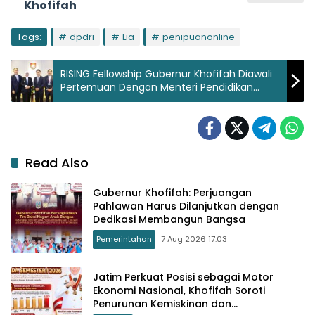
Khofifah
Tags:
dpdri
Lia
penipuanonline
RISING Fellowship Gubernur Khofifah Diawali
Pertemuan Dengan Menteri Pendidikan
Singapura, Harap Kunjungannya Perkuat
Kerjasama Pendidikan Jatim – Singapura
Read Also
Gubernur Khofifah: Perjuangan
Pahlawan Harus Dilanjutkan dengan
Dedikasi Membangun Bangsa
Pemerintahan
7 Aug 2026 17:03
Jatim Perkuat Posisi sebagai Motor
Ekonomi Nasional, Khofifah Soroti
Penurunan Kemiskinan dan