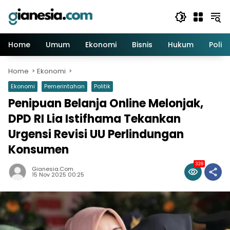
Skip
to
content
Home
Umum
Ekonomi
Bisnis
Hukum
Politi
Home
Ekonomi
Ekonomi
Pemerintahan
Politik
Penipuan Belanja Online Melonjak,
DPD RI Lia Istifhama Tekankan
Urgensi Revisi UU Perlindungan
Konsumen
328
Gianesia.com
15 Nov 2025 00:25