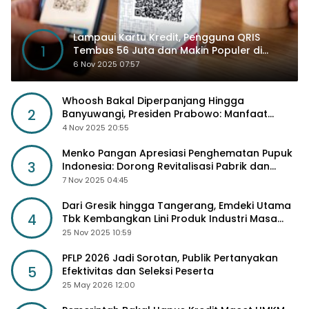
Lampaui Kartu Kredit, Pengguna QRIS
1
Tembus 56 Juta dan Makin Populer di
Kancah Global
6 Nov 2025 07:57
Whoosh Bakal Diperpanjang Hingga
2
Banyuwangi, Presiden Prabowo: Manfaat
Sosial Lebih Besar
4 Nov 2025 20:55
Menko Pangan Apresiasi Penghematan Pupuk
3
Indonesia: Dorong Revitalisasi Pabrik dan
Diskon Harga Pupuk
7 Nov 2025 04:45
Dari Gresik hingga Tangerang, Emdeki Utama
4
Tbk Kembangkan Lini Produk Industri Masa
Depan
25 Nov 2025 10:59
PFLP 2026 Jadi Sorotan, Publik Pertanyakan
5
Efektivitas dan Seleksi Peserta
25 May 2026 12:00