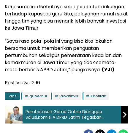
Kerjasama ini disebutnya sebagai bentuk dukungan
terhadap kapasitas guru kita, pelayanan rumah sakit
hingga tim yang bisa menarik lebih banyak investasi
ke Jawa Timur.
“Saya rasa pola-pola ini yang bisa kita lakukan
bersama untuk memberikan penguatan
pertumbuhan sekaligus pemerataan keadilan dan
kemakmuran di Jawa Timur yang tidak semata-
mata berbasis APBD Jatim,” pungkasnya.
(YJI)
Post Views:
296
Tags:
gubernur
jawatimur
Khofifah
Pembatasan Game Online Dianggap
Solusi,Komisi A DPRD Jatim Tegaskan
Perlindungan Anak Harus Jadi Prioritas