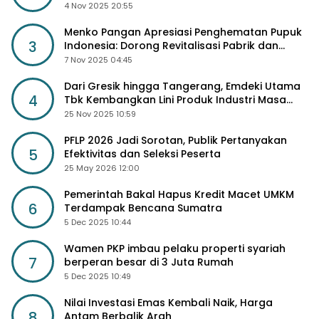
Sosial Lebih Besar
4 Nov 2025 20:55
Menko Pangan Apresiasi Penghematan Pupuk
3
Indonesia: Dorong Revitalisasi Pabrik dan
Diskon Harga Pupuk
7 Nov 2025 04:45
Dari Gresik hingga Tangerang, Emdeki Utama
4
Tbk Kembangkan Lini Produk Industri Masa
Depan
25 Nov 2025 10:59
PFLP 2026 Jadi Sorotan, Publik Pertanyakan
5
Efektivitas dan Seleksi Peserta
25 May 2026 12:00
Pemerintah Bakal Hapus Kredit Macet UMKM
6
Terdampak Bencana Sumatra
5 Dec 2025 10:44
Wamen PKP imbau pelaku properti syariah
7
berperan besar di 3 Juta Rumah
5 Dec 2025 10:49
Nilai Investasi Emas Kembali Naik, Harga
8
Antam Berbalik Arah