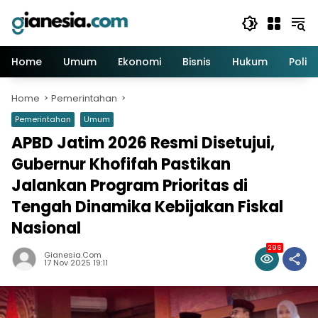
Skip
to
content
Home
Umum
Ekonomi
Bisnis
Hukum
Politi
Home
Pemerintahan
Pemerintahan
Umum
APBD Jatim 2026 Resmi Disetujui,
Gubernur Khofifah Pastikan
Jalankan Program Prioritas di
Tengah Dinamika Kebijakan Fiskal
Nasional
296
Gianesia.com
17 Nov 2025 19:11