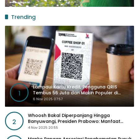
Trending
Lampaui Kartu Kredit, Pengguna QRIS
1
Tembus 56 Juta dan Makin Populer di
Kancah Global
6 Nov 2025 07:57
Whoosh Bakal Diperpanjang Hingga
2
Banyuwangi, Presiden Prabowo: Manfaat
Sosial Lebih Besar
4 Nov 2025 20:55