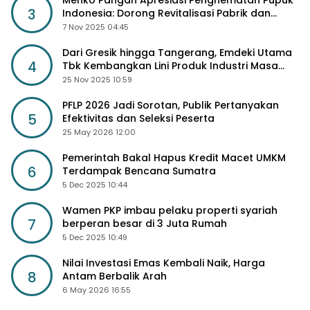
Menko Pangan Apresiasi Penghematan Pupuk
3
Indonesia: Dorong Revitalisasi Pabrik dan
Diskon Harga Pupuk
7 Nov 2025 04:45
Dari Gresik hingga Tangerang, Emdeki Utama
4
Tbk Kembangkan Lini Produk Industri Masa
Depan
25 Nov 2025 10:59
PFLP 2026 Jadi Sorotan, Publik Pertanyakan
5
Efektivitas dan Seleksi Peserta
25 May 2026 12:00
Pemerintah Bakal Hapus Kredit Macet UMKM
6
Terdampak Bencana Sumatra
5 Dec 2025 10:44
Wamen PKP imbau pelaku properti syariah
7
berperan besar di 3 Juta Rumah
5 Dec 2025 10:49
Nilai Investasi Emas Kembali Naik, Harga
8
Antam Berbalik Arah
6 May 2026 16:55