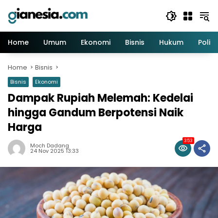
Skip
to
content
Home
Umum
Ekonomi
Bisnis
Hukum
Politi
Home
Bisnis
Bisnis
Ekonomi
Dampak Rupiah Melemah: Kedelai
hingga Gandum Berpotensi Naik
Harga
353
Moch Dadang
24 Nov 2025 13:33