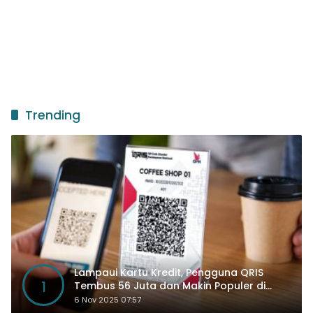
Trending
Lampaui Kartu Kredit, Pengguna QRIS
1
Tembus 56 Juta dan Makin Populer di
Kancah Global
6 Nov 2025 07:57