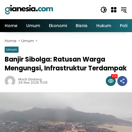
Skip
to
content
Home
Umum
Ekonomi
Bisnis
Hukum
Politi
Home
Umum
Umum
Banjir Sibolga: Ratusan Warga
Mengungsi, Infrastruktur Terdampak
226
Moch Dadang
26 Nov 2025 11:09