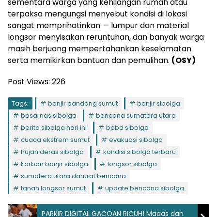
sementara warga yang kehilangan rumah atau
terpaksa mengungsi menyebut kondisi di lokasi
sangat memprihatinkan — lumpur dan material
longsor menyisakan reruntuhan, dan banyak warga
masih berjuang mempertahankan keselamatan
serta memikirkan bantuan dan pemulihan.
(OSY)
Post Views:
226
Tags:
banjir bandang sumut
banjir sibolga
basarnas sibolga
bencana sumatera utara
berita sibolga hari ini
bpbd sibolga
cuaca ekstrem sumut
evakuasi sibolga
hujan deras sibolga
kondisi sibolga terbaru
korban banjir sibolga
longsor sibolga
sumatera utara darurat bencana
tanah longsor sumut
update bencana sibolga
PARKIR DIGITAL GACOAN RICUH! Madas dan