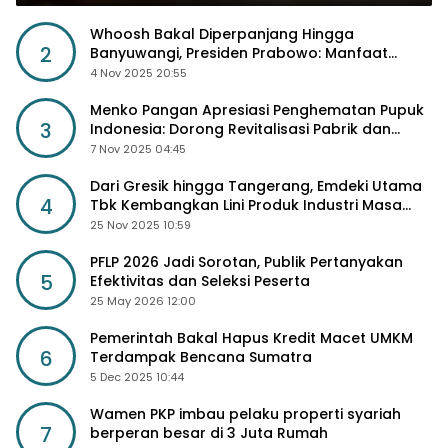
Whoosh Bakal Diperpanjang Hingga
2
Banyuwangi, Presiden Prabowo: Manfaat
Sosial Lebih Besar
4 Nov 2025 20:55
Menko Pangan Apresiasi Penghematan Pupuk
3
Indonesia: Dorong Revitalisasi Pabrik dan
Diskon Harga Pupuk
7 Nov 2025 04:45
Dari Gresik hingga Tangerang, Emdeki Utama
4
Tbk Kembangkan Lini Produk Industri Masa
Depan
25 Nov 2025 10:59
PFLP 2026 Jadi Sorotan, Publik Pertanyakan
5
Efektivitas dan Seleksi Peserta
25 May 2026 12:00
Pemerintah Bakal Hapus Kredit Macet UMKM
6
Terdampak Bencana Sumatra
5 Dec 2025 10:44
Wamen PKP imbau pelaku properti syariah
7
berperan besar di 3 Juta Rumah