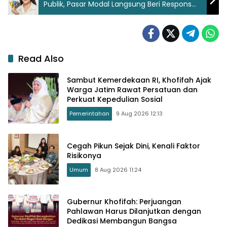
Publik, Pasar Modal Langsung Beri Respons
Mengejutkan!
Read Also
Sambut Kemerdekaan RI, Khofifah Ajak
Warga Jatim Rawat Persatuan dan
Perkuat Kepedulian Sosial
Pemerintahan
9 Aug 2026 12:13
Cegah Pikun Sejak Dini, Kenali Faktor
Risikonya
Umum
8 Aug 2026 11:24
Gubernur Khofifah: Perjuangan
Pahlawan Harus Dilanjutkan dengan
Dedikasi Membangun Bangsa