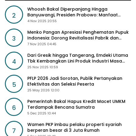
Whoosh Bakal Diperpanjang Hingga
2
Banyuwangi, Presiden Prabowo: Manfaat
Sosial Lebih Besar
4 Nov 2025 20:55
Menko Pangan Apresiasi Penghematan Pupuk
3
Indonesia: Dorong Revitalisasi Pabrik dan
Diskon Harga Pupuk
7 Nov 2025 04:45
Dari Gresik hingga Tangerang, Emdeki Utama
4
Tbk Kembangkan Lini Produk Industri Masa
Depan
25 Nov 2025 10:59
PFLP 2026 Jadi Sorotan, Publik Pertanyakan
5
Efektivitas dan Seleksi Peserta
25 May 2026 12:00
Pemerintah Bakal Hapus Kredit Macet UMKM
6
Terdampak Bencana Sumatra
5 Dec 2025 10:44
Wamen PKP imbau pelaku properti syariah
7
berperan besar di 3 Juta Rumah