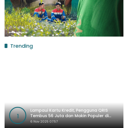
Trending
Lampaui Kartu Kredit, Pengguna QRIS
1
Tembus 56 Juta dan Makin Populer di
Kancah Global
6 Nov 2025 07:57