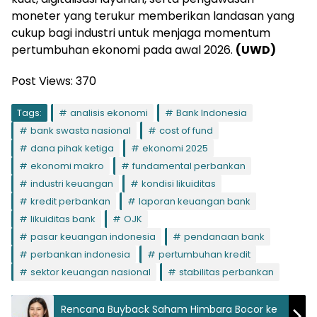
moneter yang terukur memberikan landasan yang
cukup bagi industri untuk menjaga momentum
pertumbuhan ekonomi pada awal 2026.
(UWD)
Post Views:
370
Tags:
analisis ekonomi
Bank Indonesia
bank swasta nasional
cost of fund
dana pihak ketiga
ekonomi 2025
ekonomi makro
fundamental perbankan
industri keuangan
kondisi likuiditas
kredit perbankan
laporan keuangan bank
likuiditas bank
OJK
pasar keuangan indonesia
pendanaan bank
perbankan indonesia
pertumbuhan kredit
sektor keuangan nasional
stabilitas perbankan
Rencana Buyback Saham Himbara Bocor ke