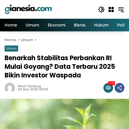
Skip
to
content
Home
Umum
Ekonomi
Bisnis
Hukum
Politi
Home
Umum
Umum
Benarkah Stabilitas Perbankan RI
Mulai Goyang? Data Terbaru 2025
Bikin Investor Waspada
370
Moch Dadang
26 Nov 2025 09:59