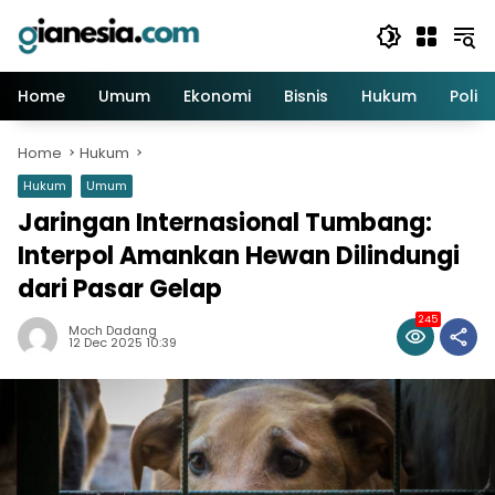
Skip
to
content
Home
Umum
Ekonomi
Bisnis
Hukum
Politi
Home
Hukum
Hukum
Umum
Jaringan Internasional Tumbang:
Interpol Amankan Hewan Dilindungi
dari Pasar Gelap
245
Moch Dadang
12 Dec 2025 10:39