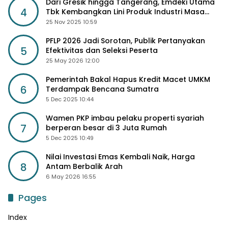
Dari Gresik hingga Tangerang, Emdeki Utama
4
Tbk Kembangkan Lini Produk Industri Masa
Depan
25 Nov 2025 10:59
PFLP 2026 Jadi Sorotan, Publik Pertanyakan
5
Efektivitas dan Seleksi Peserta
25 May 2026 12:00
Pemerintah Bakal Hapus Kredit Macet UMKM
6
Terdampak Bencana Sumatra
5 Dec 2025 10:44
Wamen PKP imbau pelaku properti syariah
7
berperan besar di 3 Juta Rumah
5 Dec 2025 10:49
Nilai Investasi Emas Kembali Naik, Harga
8
Antam Berbalik Arah
6 May 2026 16:55
Pages
Index