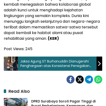
kembali menegaskan bahwa kolaborasi global
adalah kunci untuk menghadapi kejahatan
lingkungan yang semakin kompleks. Dunia kini
menunggu langkah selanjutnya dari negara-negara
terlibat dalam memastikan satwa-satwa tersebut
dapat kembali ke habitat alami atau pusat
rehabilitasi yang aman.
(KER)
Post Views:
245
Jaksa Agung ST Burhanuddin Dianugerahi
Penghargaan atas Konsistensi Penegakan
Hukum dan Kepercayaan Publik
Read Also
DPRD Surabaya Soroti Pagar Tinggi di
Pusat Perbelanjaan, Keamanan dan