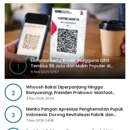
Lampaui Kartu Kredit, Pengguna QRIS
1
Tembus 56 Juta dan Makin Populer di
Kancah Global
6 Nov 2025 07:57
Whoosh Bakal Diperpanjang Hingga
2
Banyuwangi, Presiden Prabowo: Manfaat
Sosial Lebih Besar
4 Nov 2025 20:55
Menko Pangan Apresiasi Penghematan Pupuk
3
Indonesia: Dorong Revitalisasi Pabrik dan
Diskon Harga Pupuk
7 Nov 2025 04:45