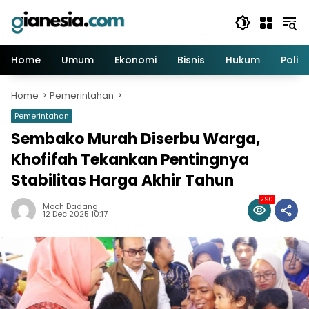
Skip
to
content
Home
Umum
Ekonomi
Bisnis
Hukum
Politi
Home
Pemerintahan
Pemerintahan
Sembako Murah Diserbu Warga,
Khofifah Tekankan Pentingnya
Stabilitas Harga Akhir Tahun
290
Moch Dadang
12 Dec 2025 10:17