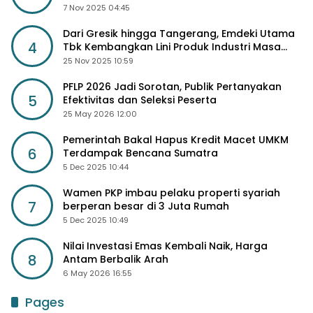
Diskon Harga Pupuk
7 Nov 2025 04:45
Dari Gresik hingga Tangerang, Emdeki Utama
4
Tbk Kembangkan Lini Produk Industri Masa
Depan
25 Nov 2025 10:59
PFLP 2026 Jadi Sorotan, Publik Pertanyakan
5
Efektivitas dan Seleksi Peserta
25 May 2026 12:00
Pemerintah Bakal Hapus Kredit Macet UMKM
6
Terdampak Bencana Sumatra
5 Dec 2025 10:44
Wamen PKP imbau pelaku properti syariah
7
berperan besar di 3 Juta Rumah
5 Dec 2025 10:49
Nilai Investasi Emas Kembali Naik, Harga
8
Antam Berbalik Arah
6 May 2026 16:55
Pages