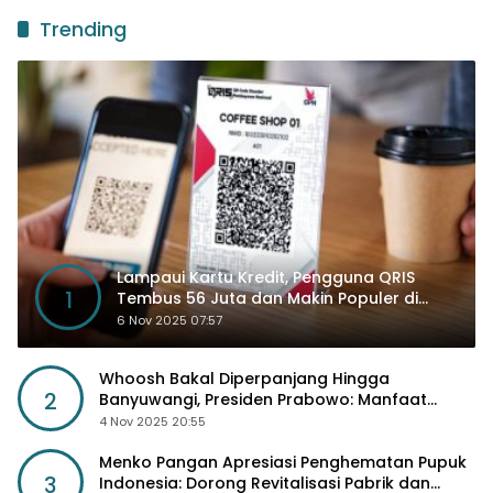
Trending
Lampaui Kartu Kredit, Pengguna QRIS
1
Tembus 56 Juta dan Makin Populer di
Kancah Global
6 Nov 2025 07:57
Whoosh Bakal Diperpanjang Hingga
2
Banyuwangi, Presiden Prabowo: Manfaat
Sosial Lebih Besar
4 Nov 2025 20:55
Menko Pangan Apresiasi Penghematan Pupuk
3
Indonesia: Dorong Revitalisasi Pabrik dan