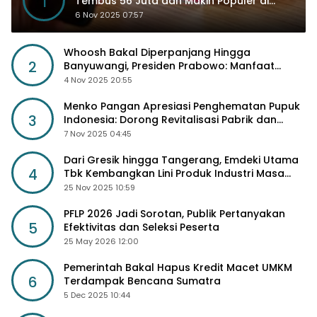
1
Tembus 56 Juta dan Makin Populer di
Kancah Global
6 Nov 2025 07:57
Whoosh Bakal Diperpanjang Hingga
2
Banyuwangi, Presiden Prabowo: Manfaat
Sosial Lebih Besar
4 Nov 2025 20:55
Menko Pangan Apresiasi Penghematan Pupuk
3
Indonesia: Dorong Revitalisasi Pabrik dan
Diskon Harga Pupuk
7 Nov 2025 04:45
Dari Gresik hingga Tangerang, Emdeki Utama
4
Tbk Kembangkan Lini Produk Industri Masa
Depan
25 Nov 2025 10:59
PFLP 2026 Jadi Sorotan, Publik Pertanyakan
5
Efektivitas dan Seleksi Peserta
25 May 2026 12:00
Pemerintah Bakal Hapus Kredit Macet UMKM
6
Terdampak Bencana Sumatra
5 Dec 2025 10:44