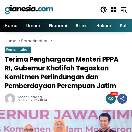
Skip
to
content
Home
Umum
Ekonomi
Bisnis
Hukum
Politi
Home
Pemerintahan
Pemerintahan
Terima Penghargaan Menteri PPPA
RI, Gubernur Khofifah Tegaskan
Komitmen Perlindungan dan
Pemberdayaan Perempuan Jatim
355
Moch Dadang
28 Dec 2025 18:14