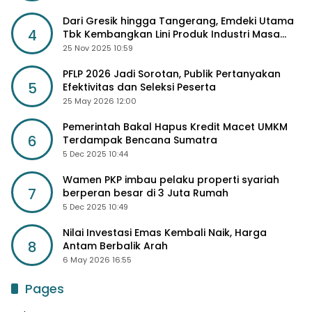
Dari Gresik hingga Tangerang, Emdeki Utama
4
Tbk Kembangkan Lini Produk Industri Masa
Depan
25 Nov 2025 10:59
PFLP 2026 Jadi Sorotan, Publik Pertanyakan
5
Efektivitas dan Seleksi Peserta
25 May 2026 12:00
Pemerintah Bakal Hapus Kredit Macet UMKM
6
Terdampak Bencana Sumatra
5 Dec 2025 10:44
Wamen PKP imbau pelaku properti syariah
7
berperan besar di 3 Juta Rumah
5 Dec 2025 10:49
Nilai Investasi Emas Kembali Naik, Harga
8
Antam Berbalik Arah
6 May 2026 16:55
Pages