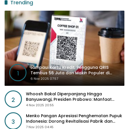
Trending
Lampaui Kartu Kredit, Pengguna QRIS
1
Tembus 56 Juta dan Makin Populer di
Kancah Global
6 Nov 2025 07:57
Whoosh Bakal Diperpanjang Hingga
2
Banyuwangi, Presiden Prabowo: Manfaat
Sosial Lebih Besar
4 Nov 2025 20:55
Menko Pangan Apresiasi Penghematan Pupuk
3
Indonesia: Dorong Revitalisasi Pabrik dan
Diskon Harga Pupuk
7 Nov 2025 04:45