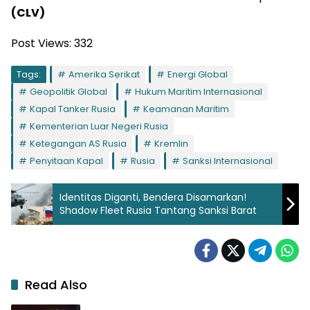
(CLV)
Post Views:
332
Tags:
Amerika Serikat
Energi Global
Geopolitik Global
Hukum Maritim Internasional
Kapal Tanker Rusia
Keamanan Maritim
Kementerian Luar Negeri Rusia
Ketegangan AS Rusia
Kremlin
Penyitaan Kapal
Rusia
Sanksi Internasional
Identitas Diganti, Bendera Disamarkan!
Shadow Fleet Rusia Tantang Sanksi Barat
Read Also