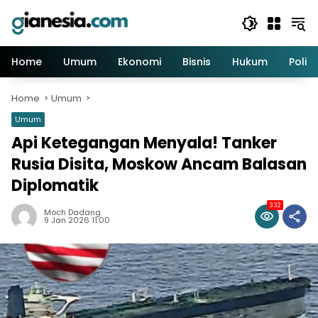
Skip
to
content
Home
Umum
Ekonomi
Bisnis
Hukum
Politi
Home
Umum
Umum
Api Ketegangan Menyala! Tanker
Rusia Disita, Moskow Ancam Balasan
Diplomatik
332
Moch Dadang
9 Jan 2026 11:00