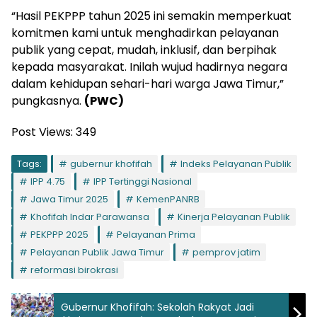
“Hasil PEKPPP tahun 2025 ini semakin memperkuat
komitmen kami untuk menghadirkan pelayanan
publik yang cepat, mudah, inklusif, dan berpihak
kepada masyarakat. Inilah wujud hadirnya negara
dalam kehidupan sehari-hari warga Jawa Timur,”
pungkasnya.
(PWC)
Post Views:
349
Tags:
gubernur khofifah
Indeks Pelayanan Publik
IPP 4.75
IPP Tertinggi Nasional
Jawa Timur 2025
KemenPANRB
Khofifah Indar Parawansa
Kinerja Pelayanan Publik
PEKPPP 2025
Pelayanan Prima
Pelayanan Publik Jawa Timur
pemprov jatim
reformasi birokrasi
Gubernur Khofifah: Sekolah Rakyat Jadi