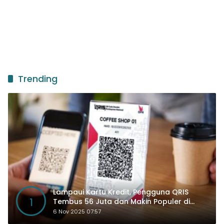
Trending
Lampaui Kartu Kredit, Pengguna QRIS
1
Tembus 56 Juta dan Makin Populer di
Kancah Global
6 Nov 2025 07:57