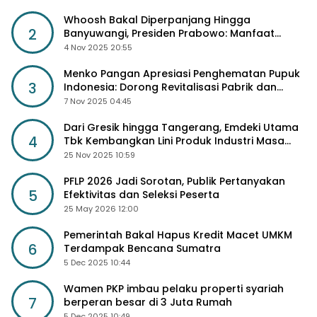
Whoosh Bakal Diperpanjang Hingga
2
Banyuwangi, Presiden Prabowo: Manfaat
Sosial Lebih Besar
4 Nov 2025 20:55
Menko Pangan Apresiasi Penghematan Pupuk
3
Indonesia: Dorong Revitalisasi Pabrik dan
Diskon Harga Pupuk
7 Nov 2025 04:45
Dari Gresik hingga Tangerang, Emdeki Utama
4
Tbk Kembangkan Lini Produk Industri Masa
Depan
25 Nov 2025 10:59
PFLP 2026 Jadi Sorotan, Publik Pertanyakan
5
Efektivitas dan Seleksi Peserta
25 May 2026 12:00
Pemerintah Bakal Hapus Kredit Macet UMKM
6
Terdampak Bencana Sumatra
5 Dec 2025 10:44
Wamen PKP imbau pelaku properti syariah
7
berperan besar di 3 Juta Rumah
5 Dec 2025 10:49