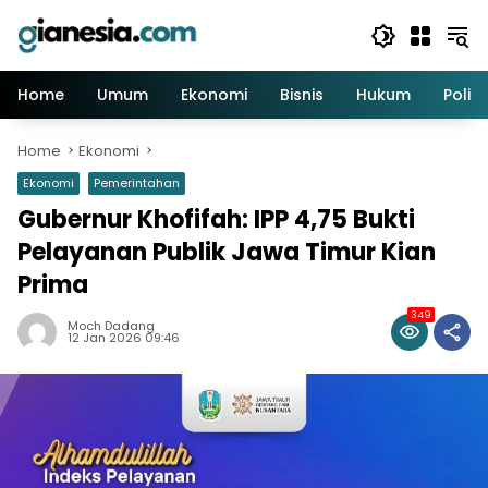
Skip
to
content
Home
Umum
Ekonomi
Bisnis
Hukum
Politi
Home
Ekonomi
Ekonomi
Pemerintahan
Gubernur Khofifah: IPP 4,75 Bukti
Pelayanan Publik Jawa Timur Kian
Prima
349
Moch Dadang
12 Jan 2026 09:46