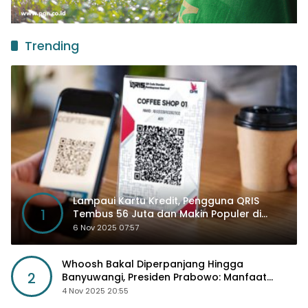
Trending
Lampaui Kartu Kredit, Pengguna QRIS
1
Tembus 56 Juta dan Makin Populer di
Kancah Global
6 Nov 2025 07:57
Whoosh Bakal Diperpanjang Hingga
2
Banyuwangi, Presiden Prabowo: Manfaat
Sosial Lebih Besar
4 Nov 2025 20:55