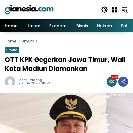
Skip
to
content
Home
Umum
Ekonomi
Bisnis
Hukum
Politi
Home
Umum
Umum
OTT KPK Gegerkan Jawa Timur, Wali
Kota Madiun Diamankan
295
Moch Dadang
20 Jan 2026 08:50