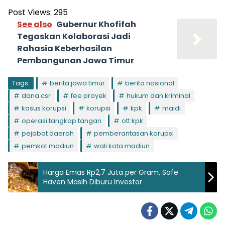
Post Views:
295
See also
Gubernur Khofifah
Tegaskan Kolaborasi Jadi
Rahasia Keberhasilan
Pembangunan Jawa Timur
Tags:
berita jawa timur
berita nasional
dana csr
fee proyek
hukum dan kriminal
kasus korupsi
korupsi
kpk
maidi
operasi tangkap tangan
ott kpk
pejabat daerah
pemberantasan korupsi
pemkot madiun
wali kota madiun
Harga Emas Rp2,7 Juta per Gram, Safe
Haven Masih Diburu Investor