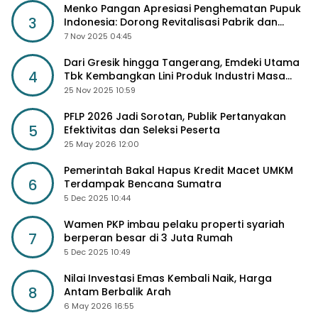
Menko Pangan Apresiasi Penghematan Pupuk
3
Indonesia: Dorong Revitalisasi Pabrik dan
Diskon Harga Pupuk
7 Nov 2025 04:45
Dari Gresik hingga Tangerang, Emdeki Utama
4
Tbk Kembangkan Lini Produk Industri Masa
Depan
25 Nov 2025 10:59
PFLP 2026 Jadi Sorotan, Publik Pertanyakan
5
Efektivitas dan Seleksi Peserta
25 May 2026 12:00
Pemerintah Bakal Hapus Kredit Macet UMKM
6
Terdampak Bencana Sumatra
5 Dec 2025 10:44
Wamen PKP imbau pelaku properti syariah
7
berperan besar di 3 Juta Rumah
5 Dec 2025 10:49
Nilai Investasi Emas Kembali Naik, Harga
8
Antam Berbalik Arah
6 May 2026 16:55