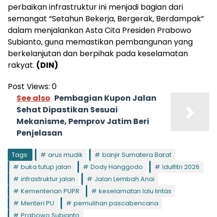
perbaikan infrastruktur ini menjadi bagian dari
semangat “Setahun Bekerja, Bergerak, Berdampak”
dalam menjalankan Asta Cita Presiden Prabowo
Subianto, guna memastikan pembangunan yang
berkelanjutan dan berpihak pada keselamatan
rakyat.
(DIN)
Post Views:
0
See also
Pembagian Kupon Jalan
Sehat Dipastikan Sesuai
Mekanisme, Pemprov Jatim Beri
Penjelasan
Tags:
arus mudik
banjir Sumatera Barat
buka tutup jalan
Dody Hanggodo
Idulfitri 2026
infrastruktur jalan
Jalan Lembah Anai
Kementerian PUPR
keselamatan lalu lintas
Menteri PU
pemulihan pascabencana
Prabowo Subianto