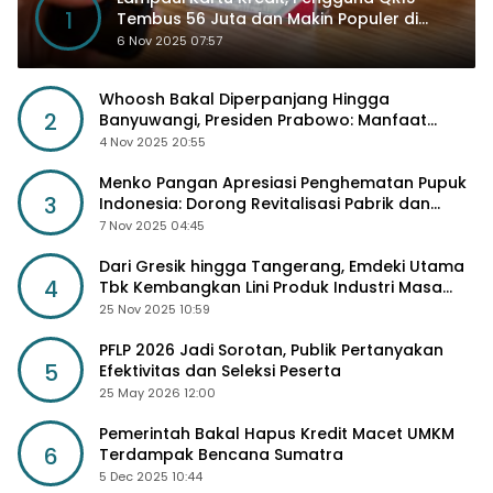
1
Tembus 56 Juta dan Makin Populer di
Kancah Global
6 Nov 2025 07:57
Whoosh Bakal Diperpanjang Hingga
2
Banyuwangi, Presiden Prabowo: Manfaat
Sosial Lebih Besar
4 Nov 2025 20:55
Menko Pangan Apresiasi Penghematan Pupuk
3
Indonesia: Dorong Revitalisasi Pabrik dan
Diskon Harga Pupuk
7 Nov 2025 04:45
Dari Gresik hingga Tangerang, Emdeki Utama
4
Tbk Kembangkan Lini Produk Industri Masa
Depan
25 Nov 2025 10:59
PFLP 2026 Jadi Sorotan, Publik Pertanyakan
5
Efektivitas dan Seleksi Peserta
25 May 2026 12:00
Pemerintah Bakal Hapus Kredit Macet UMKM
6
Terdampak Bencana Sumatra
5 Dec 2025 10:44