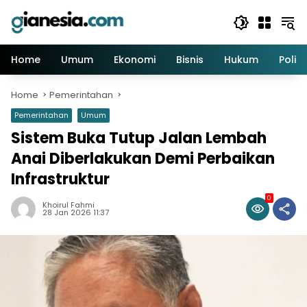
Skip
to
content
Home
Umum
Ekonomi
Bisnis
Hukum
Politi
Home
Pemerintahan
Pemerintahan
Umum
Sistem Buka Tutup Jalan Lembah
Anai Diberlakukan Demi Perbaikan
Infrastruktur
0
Khoirul Fahmi
28 Jan 2026 11:37