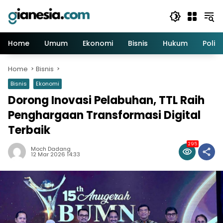
Skip
to
content
Home
Umum
Ekonomi
Bisnis
Hukum
Politi
Home
Bisnis
Bisnis
Ekonomi
Dorong Inovasi Pelabuhan, TTL Raih
Penghargaan Transformasi Digital
Terbaik
295
Moch Dadang
12 Mar 2026 14:33