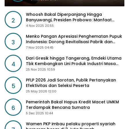
Whoosh Bakal Diperpanjang Hingga
2
Banyuwangi, Presiden Prabowo: Manfaat
Sosial Lebih Besar
4 Nov 2025 20:55
Menko Pangan Apresiasi Penghematan Pupuk
3
Indonesia: Dorong Revitalisasi Pabrik dan
Diskon Harga Pupuk
7 Nov 2025 04:45
Dari Gresik hingga Tangerang, Emdeki Utama
4
Tbk Kembangkan Lini Produk Industri Masa
Depan
25 Nov 2025 10:59
PFLP 2026 Jadi Sorotan, Publik Pertanyakan
5
Efektivitas dan Seleksi Peserta
25 May 2026 12:00
Pemerintah Bakal Hapus Kredit Macet UMKM
6
Terdampak Bencana Sumatra
5 Dec 2025 10:44
Wamen PKP imbau pelaku properti syariah