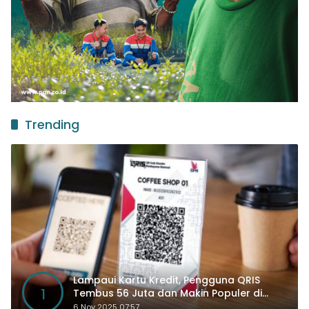
Trending
Lampaui Kartu Kredit, Pengguna QRIS
1
Tembus 56 Juta dan Makin Populer di
Kancah Global
6 Nov 2025 07:57