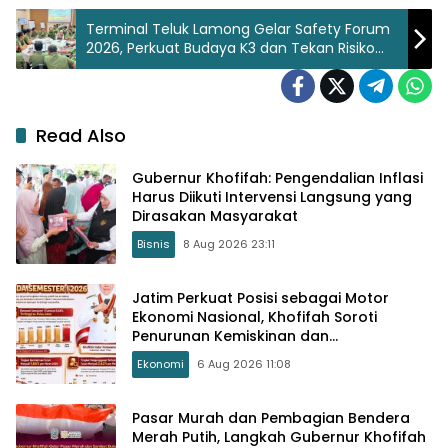
Terminal Teluk Lamong Gelar Safety Forum
2026, Perkuat Budaya K3 dan Tekan Risiko
Kecelakaan Kerja
Read Also
Gubernur Khofifah: Pengendalian Inflasi
Harus Diikuti Intervensi Langsung yang
Dirasakan Masyarakat
Bisnis
8 Aug 2026 23:11
Jatim Perkuat Posisi sebagai Motor
Ekonomi Nasional, Khofifah Soroti
Penurunan Kemiskinan dan
Pengangguran
Ekonomi
6 Aug 2026 11:08
Pasar Murah dan Pembagian Bendera
Merah Putih, Langkah Gubernur Khofifah