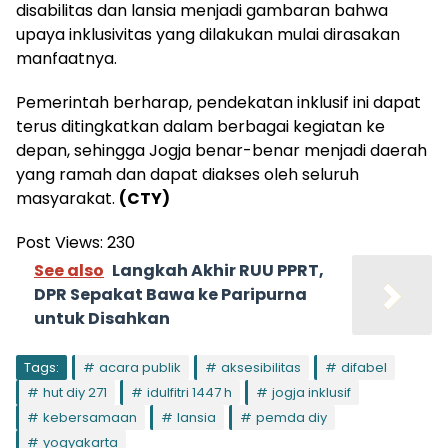
disabilitas dan lansia menjadi gambaran bahwa
upaya inklusivitas yang dilakukan mulai dirasakan
manfaatnya.
Pemerintah berharap, pendekatan inklusif ini dapat
terus ditingkatkan dalam berbagai kegiatan ke
depan, sehingga Jogja benar-benar menjadi daerah
yang ramah dan dapat diakses oleh seluruh
masyarakat.
(CTY)
Post Views:
230
See also
Langkah Akhir RUU PPRT,
DPR Sepakat Bawa ke Paripurna
untuk Disahkan
Tags:
acara publik
aksesibilitas
difabel
hut diy 271
idulfitri 1447 h
jogja inklusif
kebersamaan
lansia
pemda diy
yogyakarta