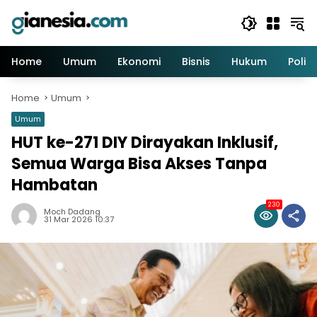
Skip
to
content
Home
Umum
Ekonomi
Bisnis
Hukum
Politi
Home
Umum
Umum
HUT ke-271 DIY Dirayakan Inklusif,
Semua Warga Bisa Akses Tanpa
Hambatan
230
Moch Dadang
31 Mar 2026 10:37