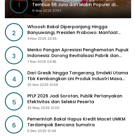
1
Tembus 56 Juta dan Makin Populer di
Kancah Global
6 Nov 2025 07:57
Whoosh Bakal Diperpanjang Hingga
2
Banyuwangi, Presiden Prabowo: Manfaat
Sosial Lebih Besar
4 Nov 2025 20:55
Menko Pangan Apresiasi Penghematan Pupuk
3
Indonesia: Dorong Revitalisasi Pabrik dan
Diskon Harga Pupuk
7 Nov 2025 04:45
Dari Gresik hingga Tangerang, Emdeki Utama
4
Tbk Kembangkan Lini Produk Industri Masa
Depan
25 Nov 2025 10:59
PFLP 2026 Jadi Sorotan, Publik Pertanyakan
5
Efektivitas dan Seleksi Peserta
25 May 2026 12:00
Pemerintah Bakal Hapus Kredit Macet UMKM
6
Terdampak Bencana Sumatra
5 Dec 2025 10:44