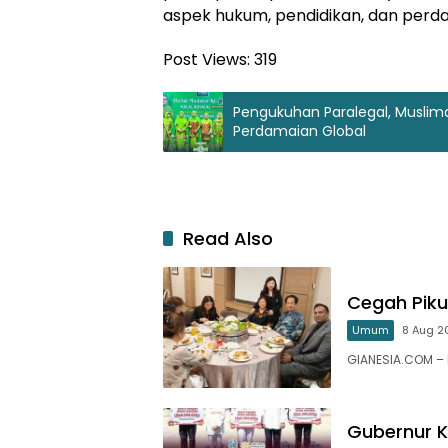
aspek hukum, pendidikan, dan perd
Post Views:
319
Pengukuhan Paralegal, Musli
Perdamaian Global
Read Also
Cegah Pikun
Umum
8 Aug 20
GIANESIA.COM – 
Gubernur K