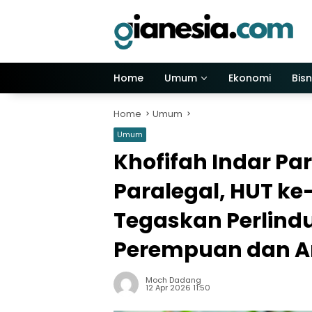
Skip
to
content
Home
Umum
Ekonomi
Bisn
Home
Umum
Umum
Khofifah Indar P
Paralegal, HUT ke
Tegaskan Perlin
Perempuan dan 
Moch Dadang
12 Apr 2026 11:50