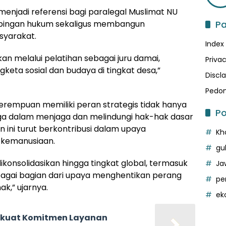
enjadi referensi bagi paralegal Muslimat NU
P
pingan hukum sekaligus membangun
syarakat.
Index
kan melalui pelatihan sebagai juru damai,
Privac
eta sosial dan budaya di tingkat desa,”
Discl
Pedom
rempuan memiliki peran strategis tidak hanya
Po
juga dalam menjaga dan melindungi hak-hak dasar
 ini turut berkontribusi dalam upaya
Kh
i kemanusiaan.
gu
ikonsolidasikan hingga tingkat global, termasuk
Ja
agai bagian dari upaya menghentikan perang
pe
k,” ujarnya.
ek
erkuat Komitmen Layanan