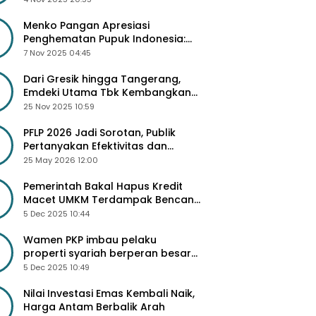
Besar
Menko Pangan Apresiasi
Penghematan Pupuk Indonesia:
Dorong Revitalisasi Pabrik dan
7 Nov 2025 04:45
Diskon Harga Pupuk
Dari Gresik hingga Tangerang,
Emdeki Utama Tbk Kembangkan
Lini Produk Industri Masa Depan
25 Nov 2025 10:59
PFLP 2026 Jadi Sorotan, Publik
Pertanyakan Efektivitas dan
Seleksi Peserta
25 May 2026 12:00
Pemerintah Bakal Hapus Kredit
Macet UMKM Terdampak Bencana
Sumatra
5 Dec 2025 10:44
Wamen PKP imbau pelaku
properti syariah berperan besar
di 3 Juta Rumah
5 Dec 2025 10:49
Nilai Investasi Emas Kembali Naik,
Harga Antam Berbalik Arah