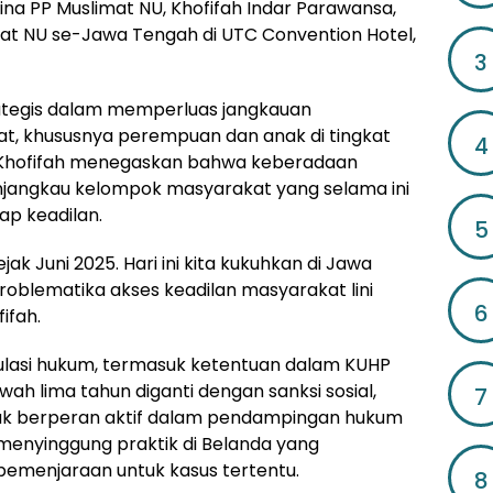
a PP Muslimat NU, Khofifah Indar Parawansa,
t NU se-Jawa Tengah di UTC Convention Hotel,
3
rategis dalam memperluas jangkauan
t, khususnya perempuan dan anak di tingkat
4
 Khofifah menegaskan bahwa keberadaan
njangkau kelompok masyarakat yang selama ini
ap keadilan.
5
jak Juni 2025. Hari ini kita kukuhkan di Jawa
oblematika akses keadilan masyarakat lini
6
ifah.
ulasi hukum, termasuk ketentuan dalam KUHP
 lima tahun diganti dengan sanksi sosial,
7
tuk berperan aktif dalam pendampingan hukum
 menyinggung praktik di Belanda yang
menjaraan untuk kasus tertentu.
8