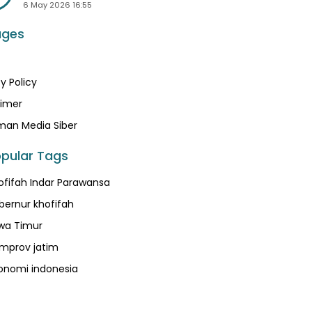
6 May 2026 16:55
ages
y Policy
aimer
an Media Siber
pular Tags
ofifah Indar Parawansa
bernur khofifah
wa Timur
mprov jatim
onomi indonesia