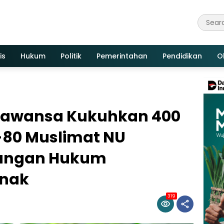
is
Hukum
Politik
Pemerintahan
Pendidikan
O
arawansa Kukuhkan 400
-80 Muslimat NU
dungan Hukum
Anak
319