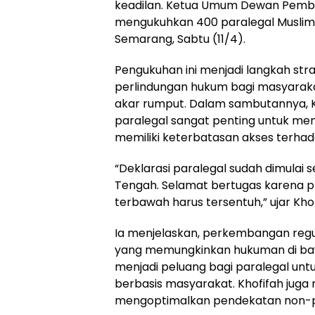
keadilan. Ketua Umum Dewan Pembin
mengukuhkan 400 paralegal Muslima
Semarang, Sabtu (11/4).
Pengukuhan ini menjadi langkah st
perlindungan hukum bagi masyaraka
akar rumput. Dalam sambutannya,
paralegal sangat penting untuk me
memiliki keterbatasan akses terhad
“Deklarasi paralegal sudah dimulai se
Tengah. Selamat bertugas karena pr
terbawah harus tersentuh,” ujar Khof
Ia menjelaskan, perkembangan reg
yang memungkinkan hukuman di bawah
menjadi peluang bagi paralegal un
berbasis masyarakat. Khofifah juga
mengoptimalkan pendekatan non-pe