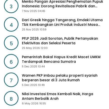
Menko Pangan Apresiasi Penghematan Pupuk
3
Indonesia: Dorong Revitalisasi Pabrik dan
Diskon Harga Pupuk
7 Nov 2025 04:45
Dari Gresik hingga Tangerang, Emdeki Utama
4
Tbk Kembangkan Lini Produk Industri Masa
Depan
25 Nov 2025 10:59
PFLP 2026 Jadi Sorotan, Publik Pertanyakan
5
Efektivitas dan Seleksi Peserta
25 May 2026 12:00
Pemerintah Bakal Hapus Kredit Macet UMKM
6
Terdampak Bencana Sumatra
5 Dec 2025 10:44
Wamen PKP imbau pelaku properti syariah
7
berperan besar di 3 Juta Rumah
5 Dec 2025 10:49
Nilai Investasi Emas Kembali Naik, Harga
8
Antam Berbalik Arah
6 May 2026 16:55