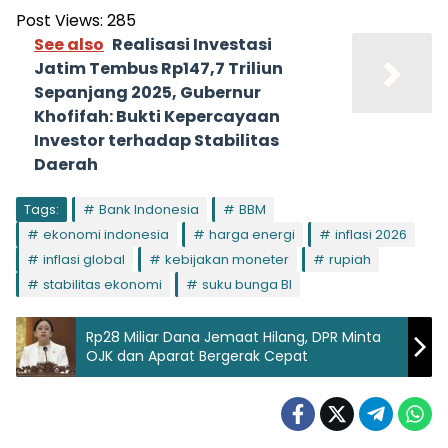
Post Views:
285
See also
Realisasi Investasi
Jatim Tembus Rp147,7 Triliun
Sepanjang 2025, Gubernur
Khofifah: Bukti Kepercayaan
Investor terhadap Stabilitas
Daerah
Tags:
Bank Indonesia
BBM
ekonomi indonesia
harga energi
inflasi 2026
inflasi global
kebijakan moneter
rupiah
stabilitas ekonomi
suku bunga BI
Rp28 Miliar Dana Jemaat Hilang, DPR Minta
OJK dan Aparat Bergerak Cepat