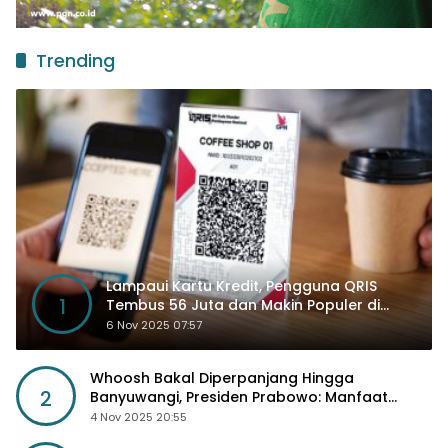
Trending
Lampaui Kartu Kredit, Pengguna QRIS
1
Tembus 56 Juta dan Makin Populer di
Kancah Global
6 Nov 2025 07:57
Whoosh Bakal Diperpanjang Hingga
2
Banyuwangi, Presiden Prabowo: Manfaat
Sosial Lebih Besar
4 Nov 2025 20:55