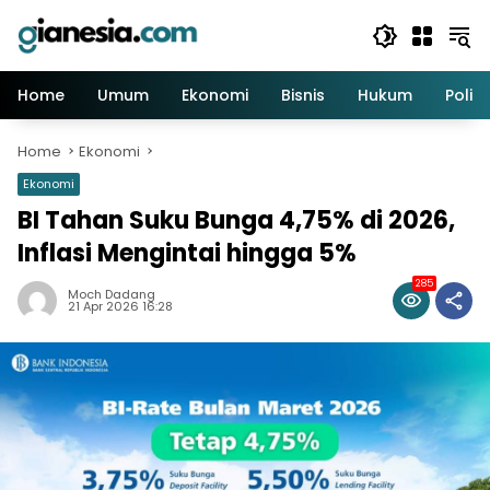
Skip
to
content
Home
Umum
Ekonomi
Bisnis
Hukum
Politi
Home
Ekonomi
Ekonomi
BI Tahan Suku Bunga 4,75% di 2026,
Inflasi Mengintai hingga 5%
285
Moch Dadang
21 Apr 2026 16:28