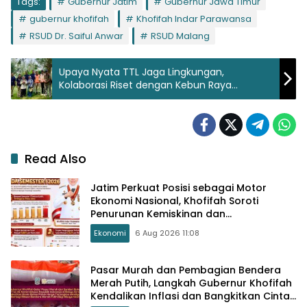
Tags:
Gubernur Jatim
Gubernur Jawa Timur
gubernur khofifah
Khofifah Indar Parawansa
RSUD Dr. Saiful Anwar
RSUD Malang
Upaya Nyata TTL Jaga Lingkungan,
Kolaborasi Riset dengan Kebun Raya
Purwodadi
Read Also
Jatim Perkuat Posisi sebagai Motor
Ekonomi Nasional, Khofifah Soroti
Penurunan Kemiskinan dan
Pengangguran
Ekonomi
6 Aug 2026 11:08
Pasar Murah dan Pembagian Bendera
Merah Putih, Langkah Gubernur Khofifah
Kendalikan Inflasi dan Bangkitkan Cinta