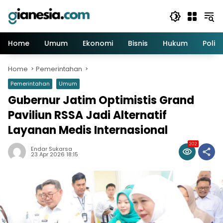
Skip
to
content
Home
Umum
Ekonomi
Bisnis
Hukum
Politi
Home
Pemerintahan
Pemerintahan
Umum
Gubernur Jatim Optimistis Grand
Paviliun RSSA Jadi Alternatif
Layanan Medis Internasional
202
Endar Sukarsa
23 Apr 2026 18:15