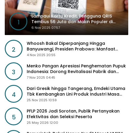
Lampaui Kartu Kredit, Pengguna QRIS
1
Tembus 56 Juta dan Makin Populer di
Kancah Global
6 Nov 2025 07:57
Whoosh Bakal Diperpanjang Hingga
2
Banyuwangi, Presiden Prabowo: Manfaat
Sosial Lebih Besar
4 Nov 2025 20:55
Menko Pangan Apresiasi Penghematan Pupuk
3
Indonesia: Dorong Revitalisasi Pabrik dan
Diskon Harga Pupuk
7 Nov 2025 04:45
Dari Gresik hingga Tangerang, Emdeki Utama
4
Tbk Kembangkan Lini Produk Industri Masa
Depan
25 Nov 2025 10:59
PFLP 2026 Jadi Sorotan, Publik Pertanyakan
5
Efektivitas dan Seleksi Peserta
25 May 2026 12:00