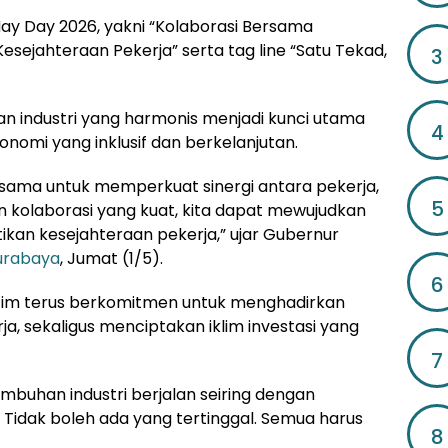
ay Day 2026, yakni “Kolaborasi Bersama
sejahteraan Pekerja” serta tag line “Satu Tekad,
3
n industri yang harmonis menjadi kunci utama
4
mi yang inklusif dan berkelanjutan.
rsama untuk memperkuat sinergi antara pekerja,
5
 kolaborasi yang kuat, kita dapat mewujudkan
ikan kesejahteraan pekerja,” ujar Gubernur
urabaya
, Jumat (1/5).
6
im terus berkomitmen untuk menghadirkan
a, sekaligus menciptakan iklim investasi yang
7
mbuhan industri berjalan seiring dengan
 Tidak boleh ada yang tertinggal. Semua harus
8