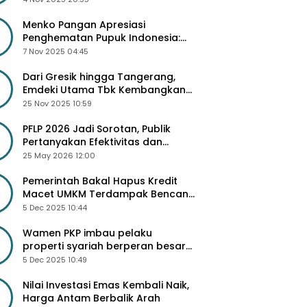
Besar
Menko Pangan Apresiasi
Penghematan Pupuk Indonesia:
Dorong Revitalisasi Pabrik dan
7 Nov 2025 04:45
Diskon Harga Pupuk
Dari Gresik hingga Tangerang,
Emdeki Utama Tbk Kembangkan
Lini Produk Industri Masa Depan
25 Nov 2025 10:59
PFLP 2026 Jadi Sorotan, Publik
Pertanyakan Efektivitas dan
Seleksi Peserta
25 May 2026 12:00
Pemerintah Bakal Hapus Kredit
Macet UMKM Terdampak Bencana
Sumatra
5 Dec 2025 10:44
Wamen PKP imbau pelaku
properti syariah berperan besar
di 3 Juta Rumah
5 Dec 2025 10:49
Nilai Investasi Emas Kembali Naik,
Harga Antam Berbalik Arah