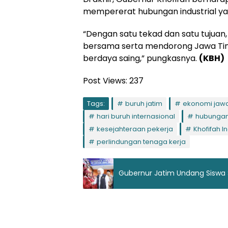
mempererat hubungan industrial yan
“Dengan satu tekad dan satu tujuan
bersama serta mendorong Jawa Timu
berdaya saing,” pungkasnya.
(KBH)
Post Views:
237
Tags:
buruh jatim
ekonomi jawa
hari buruh internasional
hubungan 
kesejahteraan pekerja
Khofifah 
perlindungan tenaga kerja
Gubernur Jatim Undang Siswa S