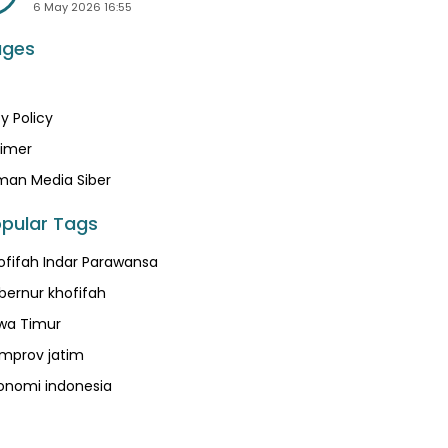
6 May 2026 16:55
ages
y Policy
aimer
an Media Siber
pular Tags
ofifah Indar Parawansa
bernur khofifah
wa Timur
mprov jatim
onomi indonesia