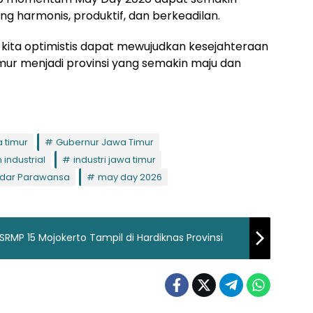
g harmonis, produktif, dan berkeadilan.
, kita optimistis dapat mewujudkan kesejahteraan
r menjadi provinsi yang semakin maju dan
 timur
Gubernur Jawa Timur
industrial
industri jawa timur
Indar Parawansa
may day 2026
RMP 15 Mojokerto Tampil di Hardiknas Provinsi