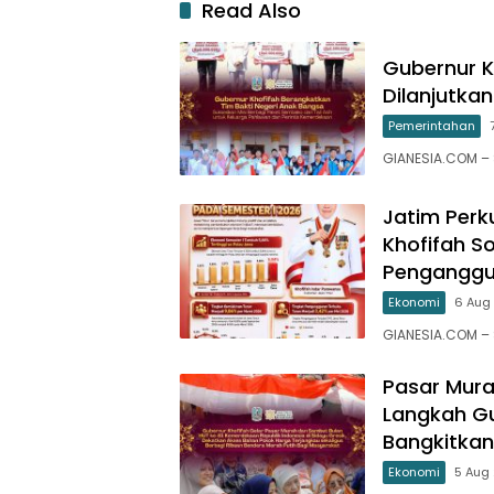
Read Also
Gubernur K
Dilanjutk
Pemerintahan
GIANESIA.COM –
Jatim Perk
Khofifah S
Penganggu
Ekonomi
6 Aug 
GIANESIA.COM – 
Pasar Mura
Langkah Gu
Bangkitkan
Ekonomi
5 Aug 