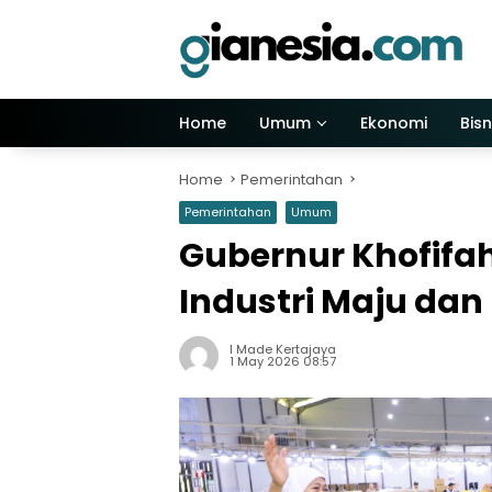
Skip
to
content
Home
Umum
Ekonomi
Bisn
Home
Pemerintahan
Pemerintahan
Umum
Gubernur Khofifah
Industri Maju dan
I Made Kertajaya
1 May 2026 08:57