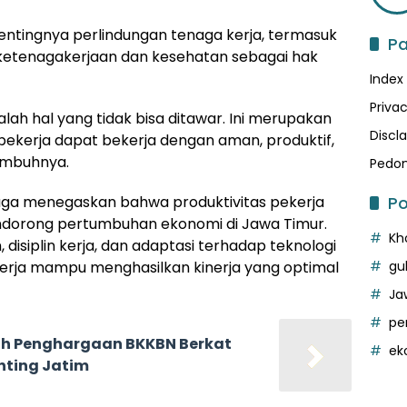
entingnya perlindungan tenaga kerja, termasuk
P
 ketenagakerjaan dan kesehatan sebagai hak
Index
Privac
alah hal yang tidak bisa ditawar. Ini merupakan
Discl
pekerja dapat bekerja dengan aman, produktif,
 imbuhnya.
Pedom
Po
 juga menegaskan bahwa produktivitas pekerja
dorong pertumbuhan ekonomi di Jawa Timur.
Kh
 disiplin kerja, dan adaptasi terhadap teknologi
gu
kerja mampu menghasilkan kinerja yang optimal
Ja
pe
ih Penghargaan BKKBN Berkat
ek
nting Jatim