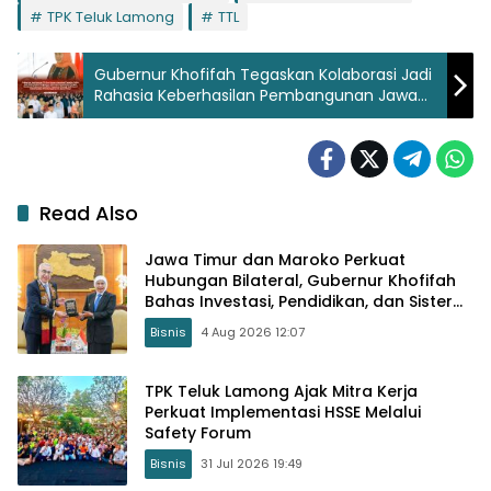
TPK Teluk Lamong
TTL
Gubernur Khofifah Tegaskan Kolaborasi Jadi
Rahasia Keberhasilan Pembangunan Jawa
Timur
Read Also
Jawa Timur dan Maroko Perkuat
Hubungan Bilateral, Gubernur Khofifah
Bahas Investasi, Pendidikan, dan Sister
Province
Bisnis
4 Aug 2026 12:07
TPK Teluk Lamong Ajak Mitra Kerja
Perkuat Implementasi HSSE Melalui
Safety Forum
Bisnis
31 Jul 2026 19:49