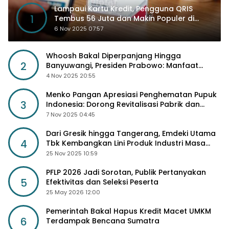
Lampaui Kartu Kredit, Pengguna QRIS
1
Tembus 56 Juta dan Makin Populer di
Kancah Global
6 Nov 2025 07:57
Whoosh Bakal Diperpanjang Hingga
2
Banyuwangi, Presiden Prabowo: Manfaat
Sosial Lebih Besar
4 Nov 2025 20:55
Menko Pangan Apresiasi Penghematan Pupuk
3
Indonesia: Dorong Revitalisasi Pabrik dan
Diskon Harga Pupuk
7 Nov 2025 04:45
Dari Gresik hingga Tangerang, Emdeki Utama
4
Tbk Kembangkan Lini Produk Industri Masa
Depan
25 Nov 2025 10:59
PFLP 2026 Jadi Sorotan, Publik Pertanyakan
5
Efektivitas dan Seleksi Peserta
25 May 2026 12:00
Pemerintah Bakal Hapus Kredit Macet UMKM
6
Terdampak Bencana Sumatra