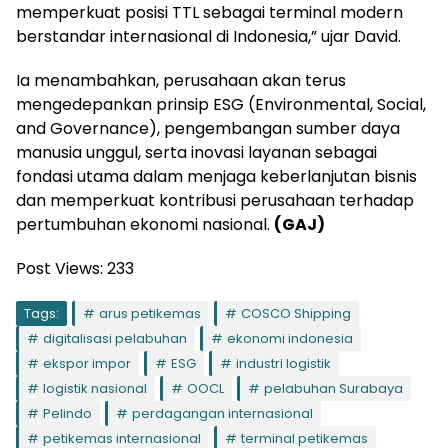
memperkuat posisi TTL sebagai terminal modern
berstandar internasional di Indonesia,” ujar David.
Ia menambahkan, perusahaan akan terus
mengedepankan prinsip ESG (Environmental, Social,
and Governance), pengembangan sumber daya
manusia unggul, serta inovasi layanan sebagai
fondasi utama dalam menjaga keberlanjutan bisnis
dan memperkuat kontribusi perusahaan terhadap
pertumbuhan ekonomi nasional.
(GAJ)
Post Views:
233
Tags:
arus petikemas
COSCO Shipping
digitalisasi pelabuhan
ekonomi indonesia
ekspor impor
ESG
industri logistik
logistik nasional
OOCL
pelabuhan Surabaya
Pelindo
perdagangan internasional
petikemas internasional
terminal petikemas