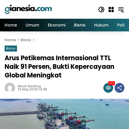
Skip
to
content
Home
Umum
Ekonomi
Bisnis
Hukum
Politi
Home
Bisnis
Bisnis
Arus Petikemas Internasional TTL
Naik 91 Persen, Bukti Kepercayaan
Global Meningkat
233
Moch Dadang
13 May 2026 13:49