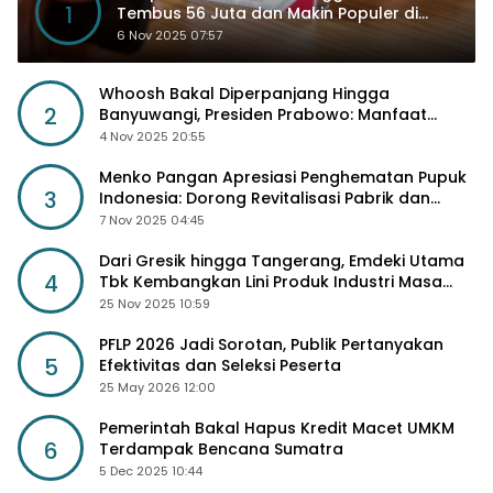
1
Tembus 56 Juta dan Makin Populer di
Kancah Global
6 Nov 2025 07:57
Whoosh Bakal Diperpanjang Hingga
2
Banyuwangi, Presiden Prabowo: Manfaat
Sosial Lebih Besar
4 Nov 2025 20:55
Menko Pangan Apresiasi Penghematan Pupuk
3
Indonesia: Dorong Revitalisasi Pabrik dan
Diskon Harga Pupuk
7 Nov 2025 04:45
Dari Gresik hingga Tangerang, Emdeki Utama
4
Tbk Kembangkan Lini Produk Industri Masa
Depan
25 Nov 2025 10:59
PFLP 2026 Jadi Sorotan, Publik Pertanyakan
5
Efektivitas dan Seleksi Peserta
25 May 2026 12:00
Pemerintah Bakal Hapus Kredit Macet UMKM
6
Terdampak Bencana Sumatra
5 Dec 2025 10:44