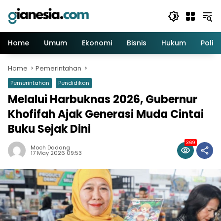
Skip
to
content
Home
Umum
Ekonomi
Bisnis
Hukum
Politi
Home
Pemerintahan
Pemerintahan
Pendidikan
Melalui Harbuknas 2026, Gubernur
Khofifah Ajak Generasi Muda Cintai
Buku Sejak Dini
369
Moch Dadang
17 May 2026 09:53