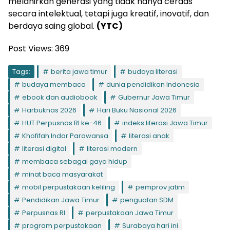
melahirkan generasi yang tidak hanya cerdas
secara intelektual, tetapi juga kreatif, inovatif, dan
berdaya saing global.
(YTC)
Post Views:
369
Tags:
berita jawa timur
budaya literasi
budaya membaca
dunia pendidikan Indonesia
ebook dan audiobook
Gubernur Jawa Timur
Harbuknas 2026
Hari Buku Nasional 2026
HUT Perpusnas RI ke-46
indeks literasi Jawa Timur
Khofifah Indar Parawansa
literasi anak
literasi digital
literasi modern
membaca sebagai gaya hidup
minat baca masyarakat
mobil perpustakaan keliling
pemprov jatim
Pendidikan Jawa Timur
penguatan SDM
Perpusnas RI
perpustakaan Jawa Timur
program perpustakaan
Surabaya hari ini