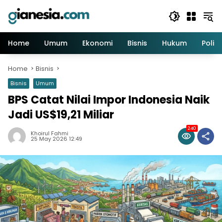
Skip
to
content
Home
Umum
Ekonomi
Bisnis
Hukum
Politi
Home
Bisnis
Bisnis
Umum
BPS Catat Nilai Impor Indonesia Naik
Jadi US$19,21 Miliar
240
Khoirul Fahmi
25 May 2026 12:49