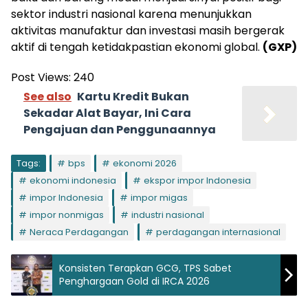
sektor industri nasional karena menunjukkan
aktivitas manufaktur dan investasi masih bergerak
aktif di tengah ketidakpastian ekonomi global.
(GXP)
Post Views:
240
See also
Kartu Kredit Bukan
Sekadar Alat Bayar, Ini Cara
Pengajuan dan Penggunaannya
Tags:
bps
ekonomi 2026
ekonomi indonesia
ekspor impor Indonesia
impor Indonesia
impor migas
impor nonmigas
industri nasional
Neraca Perdagangan
perdagangan internasional
Konsisten Terapkan GCG, TPS Sabet
Penghargaan Gold di IRCA 2026