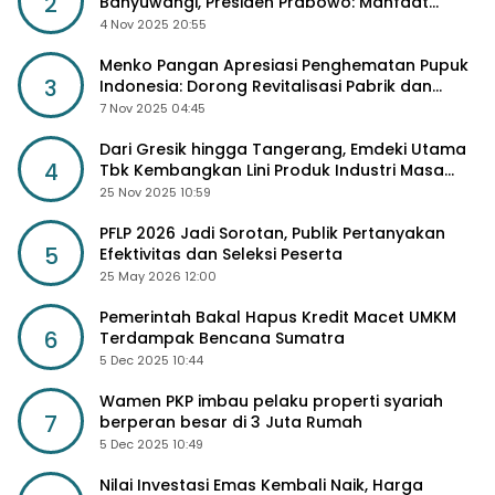
2
Banyuwangi, Presiden Prabowo: Manfaat
Sosial Lebih Besar
4 Nov 2025 20:55
Menko Pangan Apresiasi Penghematan Pupuk
3
Indonesia: Dorong Revitalisasi Pabrik dan
Diskon Harga Pupuk
7 Nov 2025 04:45
Dari Gresik hingga Tangerang, Emdeki Utama
4
Tbk Kembangkan Lini Produk Industri Masa
Depan
25 Nov 2025 10:59
PFLP 2026 Jadi Sorotan, Publik Pertanyakan
5
Efektivitas dan Seleksi Peserta
25 May 2026 12:00
Pemerintah Bakal Hapus Kredit Macet UMKM
6
Terdampak Bencana Sumatra
5 Dec 2025 10:44
Wamen PKP imbau pelaku properti syariah
7
berperan besar di 3 Juta Rumah
5 Dec 2025 10:49
Nilai Investasi Emas Kembali Naik, Harga