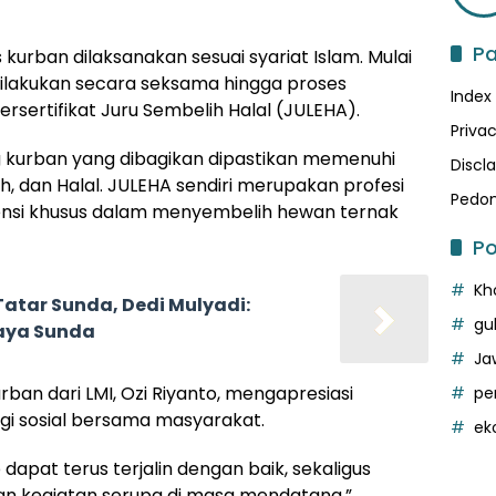
P
kurban dilaksanakan sesuai syariat Islam. Mulai
dilakukan secara seksama hingga proses
Index
rsertifikat Juru Sembelih Halal (JULEHA).
Privac
g kurban yang dibagikan dipastikan memenuhi
Discl
uh, dan Halal. JULEHA sendiri merupakan profesi
Pedom
tensi khusus dalam menyembelih hewan ternak
Po
Kh
Tatar Sunda, Dedi Mulyadi:
gu
daya Sunda
Ja
rban dari LMI, Ozi Riyanto, mengapresiasi
pe
rgi sosial bersama masyarakat.
ek
dapat terus terjalin dengan baik, sekaligus
an kegiatan serupa di masa mendatang,”