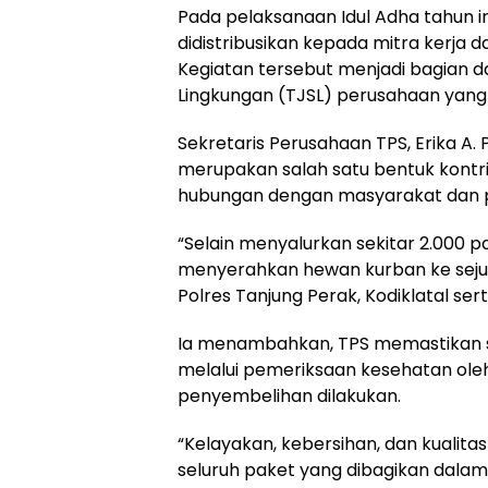
Pada pelaksanaan Idul Adha tahun in
didistribusikan kepada mitra kerja d
Kegiatan tersebut menjadi bagian 
Lingkungan (TJSL) perusahaan yang 
Sekretaris Perusahaan TPS, Erika A
merupakan salah satu bentuk kontr
hubungan dengan masyarakat dan pa
“Selain menyalurkan sekitar 2.000 p
menyerahkan hewan kurban ke sejum
Polres Tanjung Perak, Kodiklatal ser
Ia menambahkan, TPS memastikan s
melalui pemeriksaan kesehatan ol
penyembelihan dilakukan.
“Kelayakan, kebersihan, dan kualit
seluruh paket yang dibagikan dalam