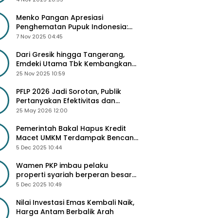
Besar
Menko Pangan Apresiasi
Penghematan Pupuk Indonesia:
Dorong Revitalisasi Pabrik dan
7 Nov 2025 04:45
Diskon Harga Pupuk
Dari Gresik hingga Tangerang,
Emdeki Utama Tbk Kembangkan
Lini Produk Industri Masa Depan
25 Nov 2025 10:59
PFLP 2026 Jadi Sorotan, Publik
Pertanyakan Efektivitas dan
Seleksi Peserta
25 May 2026 12:00
Pemerintah Bakal Hapus Kredit
Macet UMKM Terdampak Bencana
Sumatra
5 Dec 2025 10:44
Wamen PKP imbau pelaku
properti syariah berperan besar
di 3 Juta Rumah
5 Dec 2025 10:49
Nilai Investasi Emas Kembali Naik,
Harga Antam Berbalik Arah