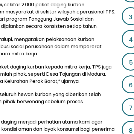
i, sekitar 2.000 paket daging kurban
an masyarakat di sekitar wilayah operasional TPS.
3
dari program Tanggung Jawab Sosial dan
dijalankan secara konsisten setiap tahun.
4
. Palupi, mengatakan pelaksanaan kurban
ibusi sosial perusahaan dalam mempererat
ra mitra kerja.
5
aket daging kurban kepada mitra kerja, TPS juga
lah pihak, seperti Desa Tajungan di Madura,
ta Kelurahan Perak Barat,” ujarnya.
6
eluruh hewan kurban yang diberikan telah
eh pihak berwenang sebelum proses
7
as daging menjadi perhatian utama kami agar
 kondisi aman dan layak konsumsi bagi penerima
8