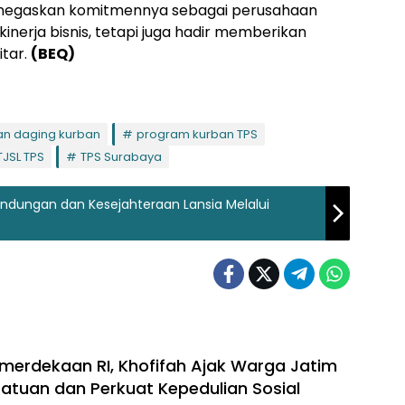
 menegaskan komitmennya sebagai perusahaan
inerja bisnis, tetapi juga hadir memberikan
tar.
(BEQ)
n daging kurban
program kurban TPS
TJSL TPS
TPS Surabaya
lindungan dan Kesejahteraan Lansia Melalui
erdekaan RI, Khofifah Ajak Warga Jatim
atuan dan Perkuat Kepedulian Sosial