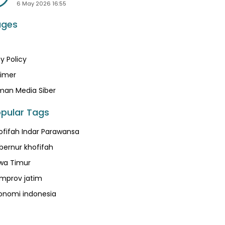
6 May 2026 16:55
ages
y Policy
aimer
an Media Siber
pular Tags
ofifah Indar Parawansa
bernur khofifah
wa Timur
mprov jatim
onomi indonesia