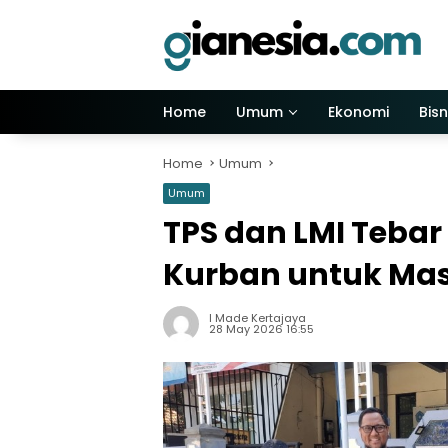
Skip
to
content
Home
Umum
Ekonomi
Bisn
Home
Umum
Umum
TPS dan LMI Tebar
Kurban untuk Mas
I Made Kertajaya
28 May 2026 16:55