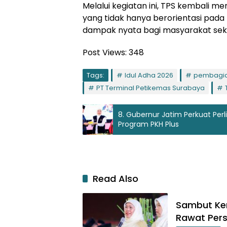
Melalui kegiatan ini, TPS kembali
yang tidak hanya berorientasi pada k
dampak nyata bagi masyarakat seki
Post Views:
348
Tags:
Idul Adha 2026
pembagia
PT Terminal Petikemas Surabaya
8. Gubernur Jatim Perkuat Per
Program PKH Plus
Read Also
Sambut Kem
Rawat Pers