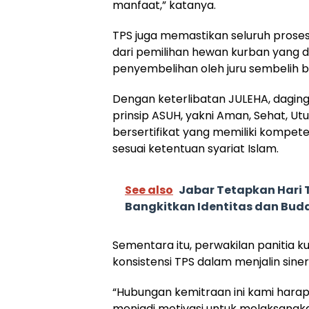
manfaat,” katanya.
TPS juga memastikan seluruh proses 
dari pemilihan hewan kurban yang 
penyembelihan oleh juru sembelih be
Dengan keterlibatan JULEHA, dagin
prinsip ASUH, yakni Aman, Sehat, Ut
bersertifikat yang memiliki kompe
sesuai ketentuan syariat Islam.
See also
Jabar Tetapkan Hari 
Bangkitkan Identitas dan Bu
Sementara itu, perwakilan panitia ku
konsistensi TPS dalam menjalin sine
“Hubungan kemitraan ini kami harap 
menjadi motivasi untuk melaksanak