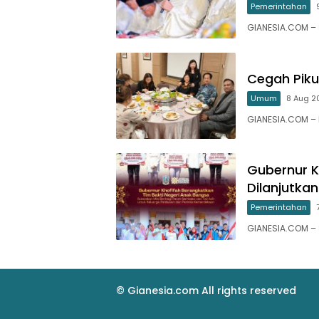
Pemerintahan
GIANESIA.COM –
Cegah Pikun
Umum
8 Aug 20
GIANESIA.COM – 
Gubernur K
Dilanjutk
Pemerintahan
GIANESIA.COM –
© Gianesia.com All rights reserved