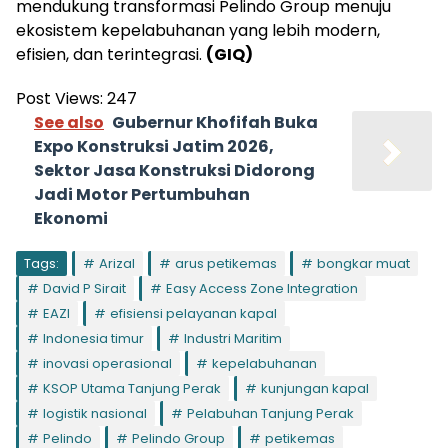
mendukung transformasi Pelindo Group menuju
ekosistem kepelabuhanan yang lebih modern,
efisien, dan terintegrasi.
(GIQ)
Post Views:
247
See also
Gubernur Khofifah Buka
Expo Konstruksi Jatim 2026,
Sektor Jasa Konstruksi Didorong
Jadi Motor Pertumbuhan
Ekonomi
Tags:
Arizal
arus petikemas
bongkar muat
David P Sirait
Easy Access Zone Integration
EAZI
efisiensi pelayanan kapal
Indonesia timur
Industri Maritim
inovasi operasional
kepelabuhanan
KSOP Utama Tanjung Perak
kunjungan kapal
logistik nasional
Pelabuhan Tanjung Perak
Pelindo
Pelindo Group
petikemas