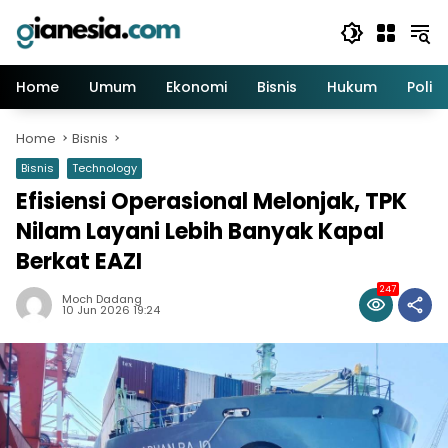
Skip
to
content
Home
Umum
Ekonomi
Bisnis
Hukum
Politi
Home
Bisnis
Bisnis
Technology
Efisiensi Operasional Melonjak, TPK
Nilam Layani Lebih Banyak Kapal
Berkat EAZI
247
Moch Dadang
10 Jun 2026 19:24