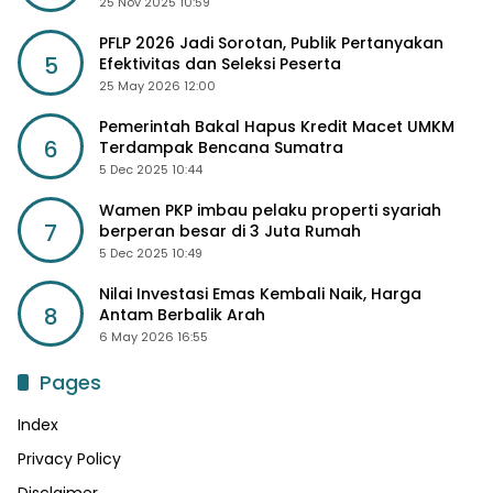
Depan
25 Nov 2025 10:59
PFLP 2026 Jadi Sorotan, Publik Pertanyakan
5
Efektivitas dan Seleksi Peserta
25 May 2026 12:00
Pemerintah Bakal Hapus Kredit Macet UMKM
6
Terdampak Bencana Sumatra
5 Dec 2025 10:44
Wamen PKP imbau pelaku properti syariah
7
berperan besar di 3 Juta Rumah
5 Dec 2025 10:49
Nilai Investasi Emas Kembali Naik, Harga
8
Antam Berbalik Arah
6 May 2026 16:55
Pages
Index
Privacy Policy