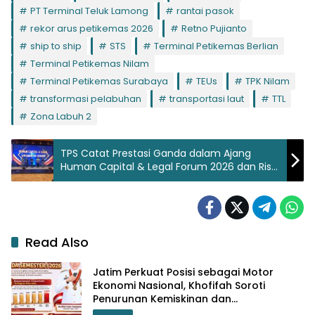
PT Terminal Teluk Lamong
rantai pasok
rekor arus petikemas 2026
Retno Pujianto
ship to ship
STS
Terminal Petikemas Berlian
Terminal Petikemas Nilam
Terminal Petikemas Surabaya
TEUs
TPK Nilam
transformasi pelabuhan
transportasi laut
TTL
Zona Labuh 2
TPS Catat Prestasi Ganda dalam Ajang
Human Capital & Legal Forum 2026 dan Risk
Award SPTP 2025
Read Also
Jatim Perkuat Posisi sebagai Motor
Ekonomi Nasional, Khofifah Soroti
Penurunan Kemiskinan dan
Pengangguran