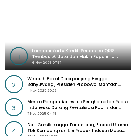
Lampaui Kartu Kredit, Pengguna QRIS
1
Tembus 56 Juta dan Makin Populer di
Kancah Global
6 Nov 2025 07:57
Whoosh Bakal Diperpanjang Hingga
2
Banyuwangi, Presiden Prabowo: Manfaat
Sosial Lebih Besar
4 Nov 2025 20:55
Menko Pangan Apresiasi Penghematan Pupuk
3
Indonesia: Dorong Revitalisasi Pabrik dan
Diskon Harga Pupuk
7 Nov 2025 04:45
Dari Gresik hingga Tangerang, Emdeki Utama
4
Tbk Kembangkan Lini Produk Industri Masa