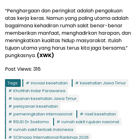
“Penghargaan dan peringkat adalah pengakuan
atas kerja keras. Namun yang paling utama adalah
bagaimana kehadiran rumah sakit benar-benar
memberikan manfaat, menghadirkan harapan, dan
meningkatkan kualitas hidup masyarakat. Itulah
tujuan utama yang harus terus kita jaga bersama,”
pungkasnya.
(XWK)
Post Views:
316
Tags:
inovasi kesehatan
kesehatan Jawa Timur
Khofifah Indar Parawansa
layanan kesehatan Jawa Timur
pelayanan kesehatan
pemeringkatan internasional
riset kesehatan
RSUD Dr Soetomo
rumah sakit rujukan nasional
rumah sakit terbaik Indonesia
SCImago International Rankings 2026