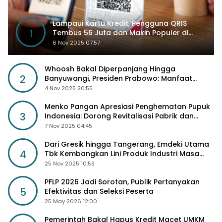
Lampaui Kartu Kredit, Pengguna QRIS
1
Tembus 56 Juta dan Makin Populer di
Kancah Global
6 Nov 2025 07:57
Whoosh Bakal Diperpanjang Hingga
2
Banyuwangi, Presiden Prabowo: Manfaat
Sosial Lebih Besar
4 Nov 2025 20:55
Menko Pangan Apresiasi Penghematan Pupuk
3
Indonesia: Dorong Revitalisasi Pabrik dan
Diskon Harga Pupuk
7 Nov 2025 04:45
Dari Gresik hingga Tangerang, Emdeki Utama
4
Tbk Kembangkan Lini Produk Industri Masa
Depan
25 Nov 2025 10:59
PFLP 2026 Jadi Sorotan, Publik Pertanyakan
5
Efektivitas dan Seleksi Peserta
25 May 2026 12:00
Pemerintah Bakal Hapus Kredit Macet UMKM