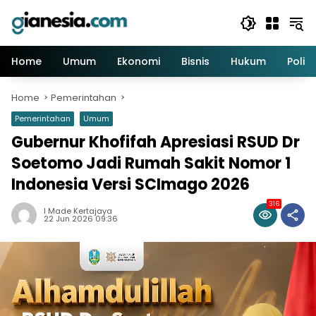
Skip
to
content
Home
Umum
Ekonomi
Bisnis
Hukum
Politi
Home
Pemerintahan
Pemerintahan
Umum
Gubernur Khofifah Apresiasi RSUD Dr
Soetomo Jadi Rumah Sakit Nomor 1
Indonesia Versi SCImago 2026
316
I Made Kertajaya
22 Jun 2026 09:36