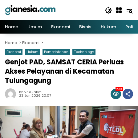
Skip
to
content
Home
Umum
Ekonomi
Bisnis
Hukum
Politi
Home
Ekonomi
Ekonomi
Hukum
Pemerintahan
Technology
Genjot PAD, SAMSAT CERIA Perluas
Akses Pelayanan di Kecamatan
Tulungagung
209
Khoirul Fahmi
23 Jun 2026 20:07