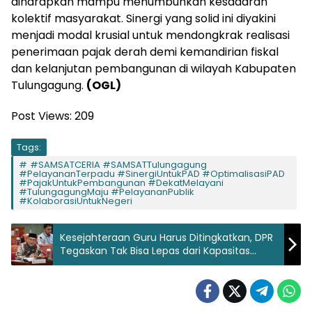
diharapkan mampu menumbuhkan kesadaran
kolektif masyarakat. Sinergi yang solid ini diyakini
menjadi modal krusial untuk mendongkrak realisasi
penerimaan pajak derah demi kemandirian fiskal
dan kelanjutan pembangunan di wilayah Kabupaten
Tulungagung.
(OGL)
Post Views:
209
Tags:
#SAMSATCERIA #SAMSATTulungagung
#PelayananTerpadu #SinergiUntukPAD #OptimalisasiPAD
#PajakUntukPembangunan #DekatMelayani
#TulungagungMaju #PelayananPublik
#KolaborasiUntukNegeri
Kesejahteraan Guru Harus Ditingkatkan, DPR
Tegaskan Tak Bisa Lepas dari Kapasitas
Fiskal Negara