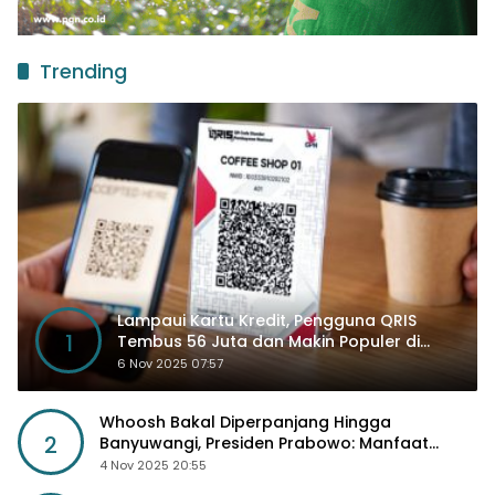
Trending
Lampaui Kartu Kredit, Pengguna QRIS
1
Tembus 56 Juta dan Makin Populer di
Kancah Global
6 Nov 2025 07:57
Whoosh Bakal Diperpanjang Hingga
2
Banyuwangi, Presiden Prabowo: Manfaat
Sosial Lebih Besar
4 Nov 2025 20:55