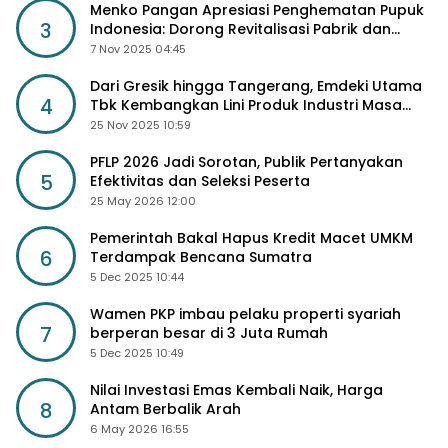
Menko Pangan Apresiasi Penghematan Pupuk
3
Indonesia: Dorong Revitalisasi Pabrik dan
Diskon Harga Pupuk
7 Nov 2025 04:45
Dari Gresik hingga Tangerang, Emdeki Utama
4
Tbk Kembangkan Lini Produk Industri Masa
Depan
25 Nov 2025 10:59
PFLP 2026 Jadi Sorotan, Publik Pertanyakan
5
Efektivitas dan Seleksi Peserta
25 May 2026 12:00
Pemerintah Bakal Hapus Kredit Macet UMKM
6
Terdampak Bencana Sumatra
5 Dec 2025 10:44
Wamen PKP imbau pelaku properti syariah
7
berperan besar di 3 Juta Rumah
5 Dec 2025 10:49
Nilai Investasi Emas Kembali Naik, Harga
8
Antam Berbalik Arah
6 May 2026 16:55