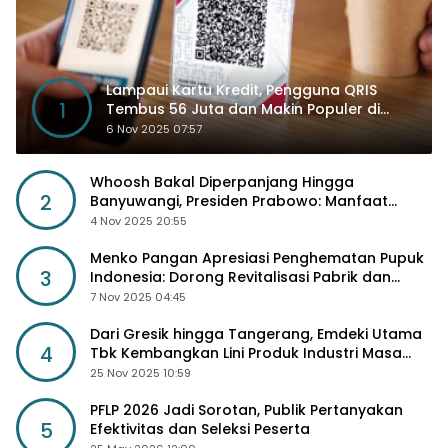
Lampaui Kartu Kredit, Pengguna QRIS
1
Tembus 56 Juta dan Makin Populer di
Kancah Global
6 Nov 2025 07:57
Whoosh Bakal Diperpanjang Hingga
2
Banyuwangi, Presiden Prabowo: Manfaat
Sosial Lebih Besar
4 Nov 2025 20:55
Menko Pangan Apresiasi Penghematan Pupuk
3
Indonesia: Dorong Revitalisasi Pabrik dan
Diskon Harga Pupuk
7 Nov 2025 04:45
Dari Gresik hingga Tangerang, Emdeki Utama
4
Tbk Kembangkan Lini Produk Industri Masa
Depan
25 Nov 2025 10:59
PFLP 2026 Jadi Sorotan, Publik Pertanyakan
5
Efektivitas dan Seleksi Peserta