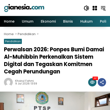
Skip
to
content
Home
Umum
Ekonomi
Bisnis
Hukum
Politi
Home
Pendidikan
Pendidikan
Perwalsan 2026: Ponpes Bumi Damai
Al-Muhibbin Perkenalkan Sistem
Digital dan Tegaskan Komitmen
Cegah Perundungan
387
Khoirul Fahmi
9 Jul 2026 13:59