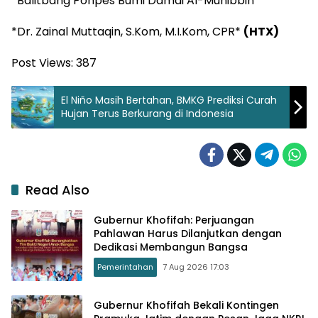
*Balitbang Ponpes Bumi Damai Al-Muhibbin*
*Dr. Zainal Muttaqin, S.Kom, M.I.Kom, CPR*
(HTX)
Post Views:
387
El Niño Masih Bertahan, BMKG Prediksi Curah
Hujan Terus Berkurang di Indonesia
Read Also
Gubernur Khofifah: Perjuangan
Pahlawan Harus Dilanjutkan dengan
Dedikasi Membangun Bangsa
Pemerintahan
7 Aug 2026 17:03
Gubernur Khofifah Bekali Kontingen