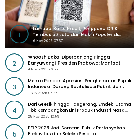
Lampaui Kartu Kredit, Pengguna QRIS
1
Tembus 56 Juta dan Makin Populer di
Kancah Global
6 Nov 2025 07:57
Whoosh Bakal Diperpanjang Hingga
2
Banyuwangi, Presiden Prabowo: Manfaat
Sosial Lebih Besar
4 Nov 2025 20:55
Menko Pangan Apresiasi Penghematan Pupuk
3
Indonesia: Dorong Revitalisasi Pabrik dan
Diskon Harga Pupuk
7 Nov 2025 04:45
Dari Gresik hingga Tangerang, Emdeki Utama
4
Tbk Kembangkan Lini Produk Industri Masa
Depan
25 Nov 2025 10:59
PFLP 2026 Jadi Sorotan, Publik Pertanyakan
5
Efektivitas dan Seleksi Peserta