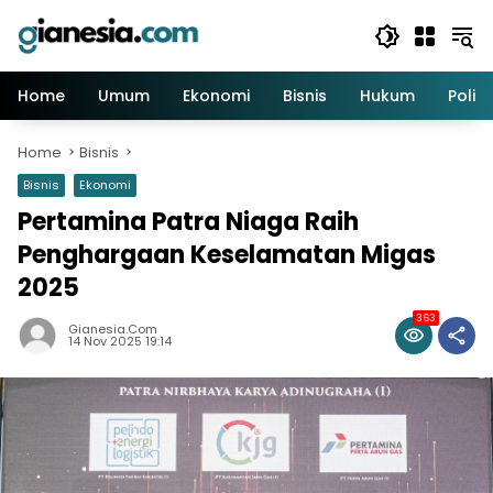
Skip
to
content
Home
Umum
Ekonomi
Bisnis
Hukum
Politi
Home
Bisnis
Bisnis
Ekonomi
Pertamina Patra Niaga Raih
Penghargaan Keselamatan Migas
2025
363
Gianesia.com
14 Nov 2025 19:14