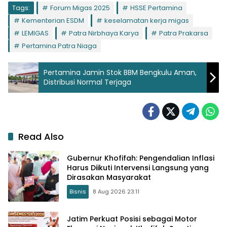
Tags:
Forum Migas 2025
HSSE Pertamina
Kementerian ESDM
keselamatan kerja migas
LEMIGAS
Patra Nirbhaya Karya
Patra Prakarsa
Pertamina Patra Niaga
Pertamina Jamin Stok BBM Bengkulu Aman,
Distribusi Normal Terjaga
Read Also
Gubernur Khofifah: Pengendalian Inflasi
Harus Diikuti Intervensi Langsung yang
Dirasakan Masyarakat
Bisnis
8 Aug 2026 23:11
Jatim Perkuat Posisi sebagai Motor