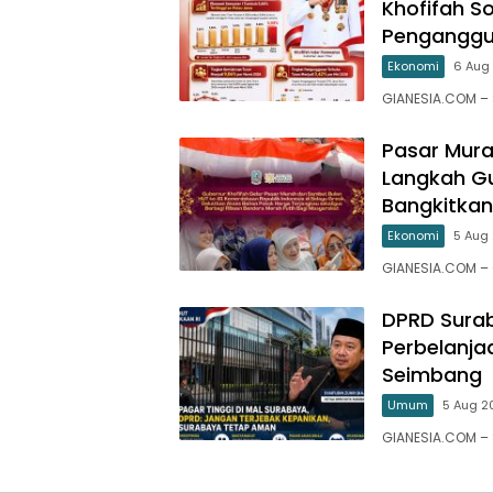
Khofifah S
Penganggu
Ekonomi
6 Aug 
GIANESIA.COM – 
Pasar Mura
Langkah Gu
Bangkitkan
Ekonomi
5 Aug 
GIANESIA.COM –
DPRD Surab
Perbelanja
Seimbang
Umum
5 Aug 20
GIANESIA.COM –