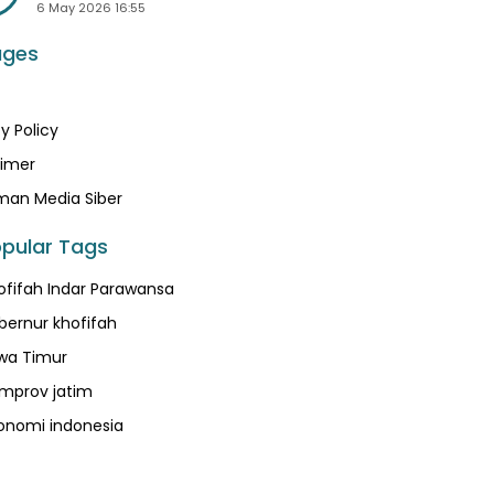
6 May 2026 16:55
ages
y Policy
aimer
an Media Siber
pular Tags
ofifah Indar Parawansa
bernur khofifah
wa Timur
mprov jatim
onomi indonesia