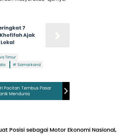
eringkat 7
 Khofifah Ajak
 Lokal
wa Timur
ata
Samarkand
TH Pacitan Tembus Pasar
ganik Mendunia
uat Posisi sebagai Motor Ekonomi Nasional,