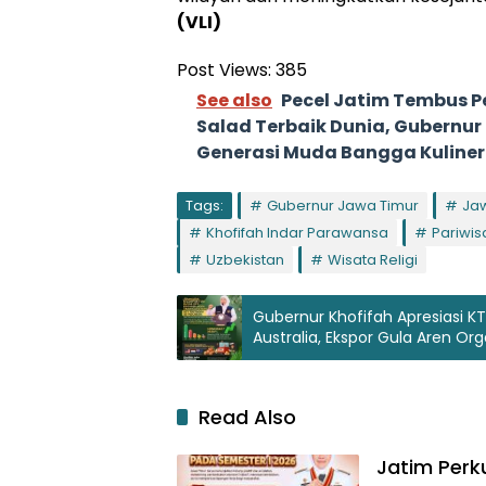
(VLI)
Post Views:
385
See also
Pecel Jatim Tembus P
Salad Terbaik Dunia, Gubernur
Generasi Muda Bangga Kuliner
Tags:
Gubernur Jawa Timur
Ja
Khofifah Indar Parawansa
Pariwis
Uzbekistan
Wisata Religi
Gubernur Khofifah Apresiasi K
Australia, Ekspor Gula Aren Or
Read Also
Jatim Perk