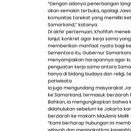
“Dengan adanya penerbangan langsun
akan semakin terbuka, apalagi Jawa
komunitas tarekat yang memiliki ket
Samarkand,” katanya.
Di akhir pertemuan, Khofifah mene
lanjut konkret agar kerja sama yan
memberikan manfaat nyata bagi ked
Sementara itu, Gubernur Samarkan
menyampaikan harapannya agar kun
penguatan kerja sama antara Samar
hanya di bidang budaya dan religi, t
pariwisata.
Ia juga mengundang masyarakat Ja
ke Samarkand, termasuk berziarah
Bahkan, ia mengungkapkan bahwa k
didahulukan sebelum ke Jakarta ka
berziarah ke makam Maulana Malik 
“Kami berharap hubungan ini mem
wilayah dan meningkatkan kesejaht