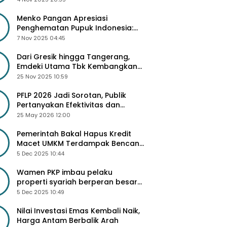
Besar
Menko Pangan Apresiasi
Penghematan Pupuk Indonesia:
Dorong Revitalisasi Pabrik dan
7 Nov 2025 04:45
Diskon Harga Pupuk
Dari Gresik hingga Tangerang,
Emdeki Utama Tbk Kembangkan
Lini Produk Industri Masa Depan
25 Nov 2025 10:59
PFLP 2026 Jadi Sorotan, Publik
Pertanyakan Efektivitas dan
Seleksi Peserta
25 May 2026 12:00
Pemerintah Bakal Hapus Kredit
Macet UMKM Terdampak Bencana
Sumatra
5 Dec 2025 10:44
Wamen PKP imbau pelaku
properti syariah berperan besar
di 3 Juta Rumah
5 Dec 2025 10:49
Nilai Investasi Emas Kembali Naik,
Harga Antam Berbalik Arah