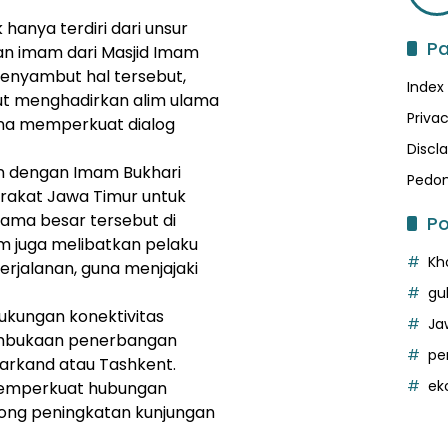
 hanya terdiri dari unsur
P
an imam dari Masjid Imam
Menyambut hal tersebut,
Index
rut menghadirkan alim ulama
Privac
una memperkuat dialog
Discl
n dengan Imam Bukhari
Pedom
akat Jawa Timur untuk
lama besar tersebut di
Po
m juga melibatkan pelaku
Kh
perjalanan, guna menjajaki
gu
dukungan konektivitas
Ja
embukaan penerbangan
pe
arkand atau Tashkent.
ek
 memperkuat hubungan
ong peningkatan kunjungan