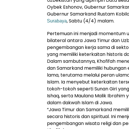
Uzbekistan yang dipimpin Duta Besa
Oybek Eshonov, Gubernur Samarkand
Gubernur Samarkand Rustam Kobilo
, Sabtu (4/4) malam.
Surabaya
Pertemuan ini menjadi momentum 
bilateral antara Jawa Timur dan Uz
pengembangan kerja sama di sektor 
yang memiliki keterkaitan historis dan
Dalam sambutannya, Khofifah men
dan Samarkand memiliki hubungan era
lama, terutama melalui peran ula
Islam. Ia menyebut keterkaitan terse
tokoh-tokoh seperti Sunan Giri ya
Ishaq, serta Maulana Malik Ibrahim 
dalam dakwah Islam di Jawa.
“Jawa Timur dan Samarkand memilik
secara historis dan spiritual. Ini me
pengembangan wisata religi dan per