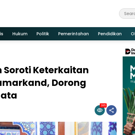
is
Hukum
Politik
Pemerintahan
Pendidikan
O
 Soroti Keterkaitan
Samarkand, Dorong
sata
385