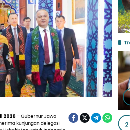
Tr
ril 2026
– Gubernur Jawa
nerima kunjungan delegasi
2