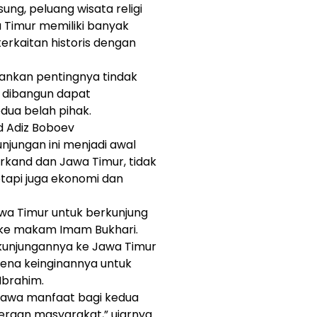
g, peluang wisata religi
 Timur memiliki banyak
erkaitan historis dengan
kankan pentingnya tindak
g dibangun dapat
ua belah pihak.
d Adiz Boboev
jungan ini menjadi awal
kand dan Jawa Timur, tidak
etapi juga ekonomi dan
wa Timur untuk berkunjung
 ke makam Imam Bukhari.
unjungannya ke Jawa Timur
rena keinginannya untuk
Ibrahim.
bawa manfaat bagi kedua
eraan masyarakat,” ujarnya.