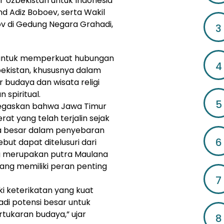
r Uzbekistan untuk Indonesia
 Adiz Boboev, serta Wakil
v di Gedung Negara Grahadi,
3
untuk memperkuat hubungan
4
bekistan, khususnya dalam
budaya dan wisata religi
 spiritual.
5
egaskan bahwa Jawa Timur
t yang telah terjalin sejak
ma besar dalam penyebaran
6
but dapat ditelusuri dari
ng merupakan putra Maulana
yang memiliki peran penting
7
i keterikatan yang kuat
njadi potensi besar untuk
tukaran budaya,” ujar
8