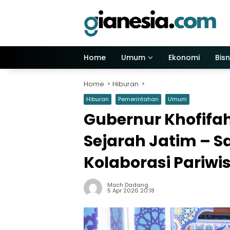
Skip
to
content
Home
Umum
Ekonomi
Bisn
Home
Hiburan
Hiburan
Pemerintahan
Umum
Gubernur Khofifah
Sejarah Jatim – 
Kolaborasi Pariwi
Moch Dadang
5 Apr 2026 20:18