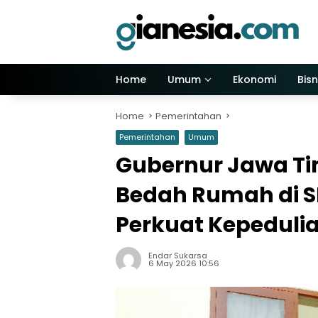
Skip
to
content
Home
Umum
Ekonomi
Bisn
Home
Pemerintahan
Pemerintahan
Umum
Gubernur Jawa Ti
Bedah Rumah di S
Perkuat Kepedulia
Endar Sukarsa
6 May 2026 10:56