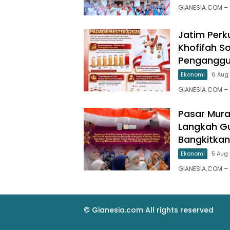
GIANESIA.COM –
Jatim Perk
Khofifah S
Penganggu
Ekonomi
6 Aug 
GIANESIA.COM – 
Pasar Mura
Langkah Gu
Bangkitkan
Ekonomi
5 Aug 
GIANESIA.COM –
© Gianesia.com All rights reserved