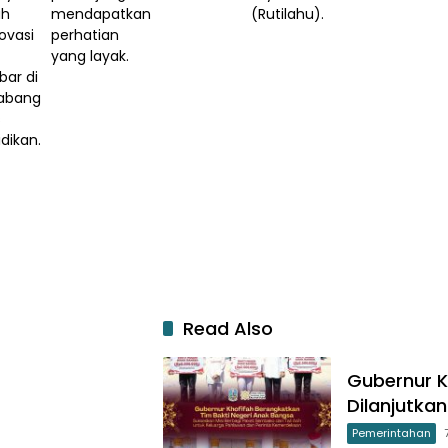
ah
mendapatkan
(Rutilahu).
ovasi
perhatian
yang layak.
bar di
abang
s
dikan.
Read Also
Gubernur K
Dilanjutk
Pemerintahan