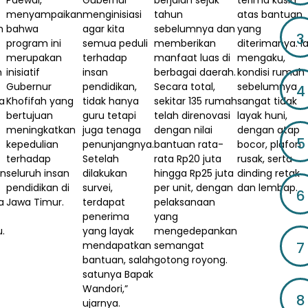
menyampaikan
menginisiasi
tahun
atas bantuan
h
bahwa
agar kita
sebelumnya dan
yang
3
program ini
semua peduli
memberikan
diterimanya. I
merupakan
terhadap
manfaat luas di
mengaku,
n
inisiatif
insan
berbagai daerah.
kondisi rumah
Gubernur
pendidikan,
Secara total,
sebelumnya
4
a
Khofifah yang
tidak hanya
sekitar 135 rumah
sangat tidak
bertujuan
guru tetapi
telah direnovasi
layak huni,
meningkatkan
juga tenaga
dengan nilai
dengan atap
5
kepedulian
penunjangnya.
bantuan rata-
bocor, plafon
terhadap
Setelah
rata Rp20 juta
rusak, serta
an
seluruh insan
dilakukan
hingga Rp25 juta
dinding retak
pendidikan di
survei,
per unit, dengan
dan lembap.
6
a
Jawa Timur.
terdapat
pelaksanaan
penerima
yang
.
yang layak
mengedepankan
7
mendapatkan
semangat
bantuan, salah
gotong royong.
satunya Bapak
Wandori,”
8
ujarnya.