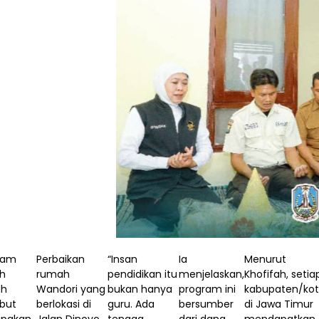
ram
Perbaikan
“Insan
Ia
Menurut
h
rumah
pendidikan itu
menjelaskan,
Khofifah, setia
ah
Wandori yang
bukan hanya
program ini
kabupaten/ko
ebut
berlokasi di
guru. Ada
bersumber
di Jawa Timur
pakan
Jalan Dinoyo
tenaga
dari dana
mendapatkan