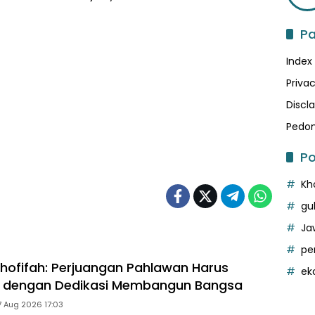
P
Index
Privac
Discl
Pedom
Po
Kh
gu
Ja
pe
hofifah: Perjuangan Pahlawan Harus
ek
an dengan Dedikasi Membangun Bangsa
7 Aug 2026 17:03