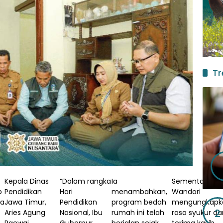
Tr
Kepala Dinas
“Dalam rangka
Ia
Sementara itu
p
Pendidikan
Hari
menambahkan,
Wandori
ta
Jawa Timur,
Pendidikan
program bedah
mengungkapk
2
Aries Agung
Nasional, Ibu
rumah ini telah
rasa syukur da
Paewai,
Gubernur
berjalan sejak
terima kasih