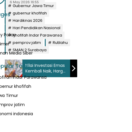
6 May 2026 16:55
Gubernur Jawa Timur
gubernur khofifah
ages
Hardiknas 2026
Hari Pendidikan Nasional
y Policy
Khofifah Indar Parawansa
pemprov jatim
Rutilahu
aimer
SMAN 2 Surabaya
an Media Siber
pular Tags
Nilai Investasi Emas
Kembali Naik, Harga
Antam Berbalik Arah
ofifah Indar Parawansa
bernur khofifah
wa Timur
mprov jatim
onomi indonesia