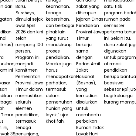
n dari
Baru,
keamanan,
zakat yang
satu titik
,
tenaga
dihimpun
program beda
Surabaya
ngatan
dimulai sejak
kebersihan,
jajaran Dinas
rumah pada
awal April
dan berbagai
Pendidikan
semester
idikan
2026 dan kini
pihak lain
Provinsi Jawa
pertama tahu
nal
telah
yang turut
Timur
ini. Selain itu,
iknas)
rampung 100
mendukung
bekerja
dana zakat jug
persen.
proses
sama
digunakan
ra
Program ini
pendidikan.
dengan
untuk program
uruhan,
menjadi
Mereka juga
Badan Amil
afirmasi
am ini
komitmen
harus
Zakat
pendidikan
Pemerintah
mendapatkan
Nasional
berupa bantu
asar
Provinsi Jawa
perhatian,
(Baznas),
beasiswa
nsan
Timur dalam
termasuk
yang
sebesar Rp1 jut
idikan
memastikan
dalam
kemudian
bagi keluarga
rbagai
seluruh
pemenuhan
disalurkan
kurang mampu
yah
elemen
hunian yang
untuk
 Timur.
pendidikan,
layak,” ujar
membantu
us
termasuk
Khofifah.
perbaikan
 ini,
tenaga
Rumah Tidak
nyak 38
penunjang,
Layak Huni