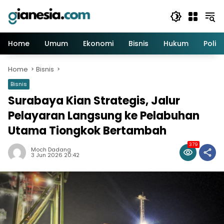
Skip
to
content
Home
Umum
Ekonomi
Bisnis
Hukum
Politi
Home
Bisnis
Bisnis
Surabaya Kian Strategis, Jalur
Pelayaran Langsung ke Pelabuhan
Utama Tiongkok Bertambah
379
Moch Dadang
3 Jun 2026 20:42