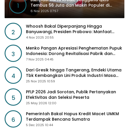
1
Tembus 56 Juta dan Makin Populer di
Kancah Global
6 Nov 2025 07:57
Whoosh Bakal Diperpanjang Hingga
2
Banyuwangi, Presiden Prabowo: Manfaat
Sosial Lebih Besar
4 Nov 2025 20:55
Menko Pangan Apresiasi Penghematan Pupuk
3
Indonesia: Dorong Revitalisasi Pabrik dan
Diskon Harga Pupuk
7 Nov 2025 04:45
Dari Gresik hingga Tangerang, Emdeki Utama
4
Tbk Kembangkan Lini Produk Industri Masa
Depan
25 Nov 2025 10:59
PFLP 2026 Jadi Sorotan, Publik Pertanyakan
5
Efektivitas dan Seleksi Peserta
25 May 2026 12:00
Pemerintah Bakal Hapus Kredit Macet UMKM
6
Terdampak Bencana Sumatra
5 Dec 2025 10:44