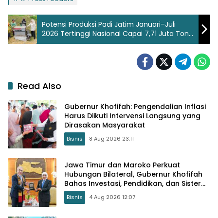
Potensi Produksi Padi Jatim Januari–Juli
2026 Tertinggi Nasional Capai 7,71 Juta Ton
GKG, Gubernur Khofifah: Bukti Ketangguhan
Petani dan Kuatnya Ekosistem Pertanian
Read Also
Gubernur Khofifah: Pengendalian Inflasi
Harus Diikuti Intervensi Langsung yang
Dirasakan Masyarakat
Bisnis
8 Aug 2026 23:11
Jawa Timur dan Maroko Perkuat
Hubungan Bilateral, Gubernur Khofifah
Bahas Investasi, Pendidikan, dan Sister
Province
Bisnis
4 Aug 2026 12:07