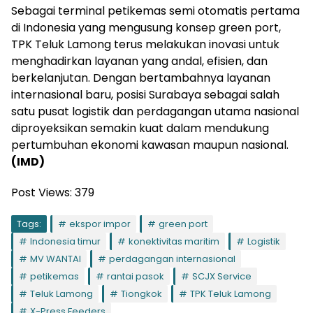
Sebagai terminal petikemas semi otomatis pertama
di Indonesia yang mengusung konsep green port,
TPK Teluk Lamong terus melakukan inovasi untuk
menghadirkan layanan yang andal, efisien, dan
berkelanjutan. Dengan bertambahnya layanan
internasional baru, posisi Surabaya sebagai salah
satu pusat logistik dan perdagangan utama nasional
diproyeksikan semakin kuat dalam mendukung
pertumbuhan ekonomi kawasan maupun nasional.
(IMD)
Post Views:
379
Tags:
ekspor impor
green port
Indonesia timur
konektivitas maritim
Logistik
MV WANTAI
perdagangan internasional
petikemas
rantai pasok
SCJX Service
Teluk Lamong
Tiongkok
TPK Teluk Lamong
X-Press Feeders