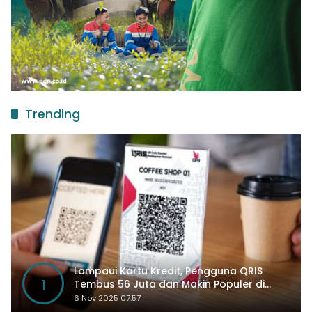
Trending
Lampaui Kartu Kredit, Pengguna QRIS
1
Tembus 56 Juta dan Makin Populer di
Kancah Global
6 Nov 2025 07:57