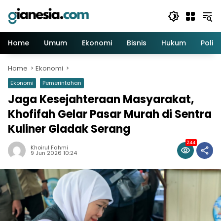
Skip
to
content
Home
Umum
Ekonomi
Bisnis
Hukum
Politi
Home
Ekonomi
Ekonomi
Pemerintahan
Jaga Kesejahteraan Masyarakat,
Khofifah Gelar Pasar Murah di Sentra
Kuliner Gladak Serang
244
Khoirul Fahmi
9 Jun 2026 10:24