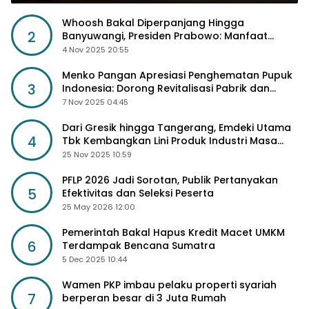
Whoosh Bakal Diperpanjang Hingga
2
Banyuwangi, Presiden Prabowo: Manfaat
Sosial Lebih Besar
4 Nov 2025 20:55
Menko Pangan Apresiasi Penghematan Pupuk
3
Indonesia: Dorong Revitalisasi Pabrik dan
Diskon Harga Pupuk
7 Nov 2025 04:45
Dari Gresik hingga Tangerang, Emdeki Utama
4
Tbk Kembangkan Lini Produk Industri Masa
Depan
25 Nov 2025 10:59
PFLP 2026 Jadi Sorotan, Publik Pertanyakan
5
Efektivitas dan Seleksi Peserta
25 May 2026 12:00
Pemerintah Bakal Hapus Kredit Macet UMKM
6
Terdampak Bencana Sumatra
5 Dec 2025 10:44
Wamen PKP imbau pelaku properti syariah
7
berperan besar di 3 Juta Rumah