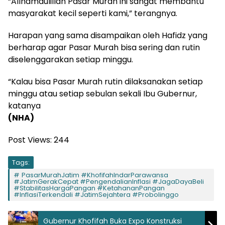
“Allhamdulillah Pasar Murah ini sangat membantu
masyarakat kecil seperti kami,” terangnya.
Harapan yang sama disampaikan oleh Hafidz yang
berharap agar Pasar Murah bisa sering dan rutin
diselenggarakan setiap minggu.
“Kalau bisa Pasar Murah rutin dilaksanakan setiap
minggu atau setiap sebulan sekali Ibu Gubernur,
katanya
(NHA)
Post Views:
244
Tags:
PasarMurahJatim #KhofifahIndarParawansa
#JatimGerakCepat #PengendalianInflasi #JagaDayaBeli
#StabilitasHargaPangan #KetahananPangan
#InflasiTerkendali #JatimSejahtera #Probolinggo
Gubernur Khofifah Buka Expo Konstruksi