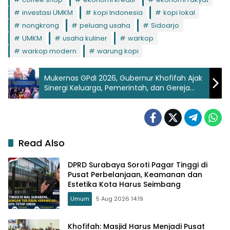
investasi UMKM
kopi Indonesia
kopi lokal
nongkrong
peluang usaha
Sidoarjo
UMKM
usaha kuliner
warkop
warkop modern
warung kopi
Mukernas GPdI 2026, Gubernur Khofifah Ajak
Sinergi Keluarga, Pemerintah, dan Gereja
Bangun Bangsa
Read Also
DPRD Surabaya Soroti Pagar Tinggi di
Pusat Perbelanjaan, Keamanan dan
Estetika Kota Harus Seimbang
Umum
5 Aug 2026 14:19
Khofifah: Masjid Harus Menjadi Pusat