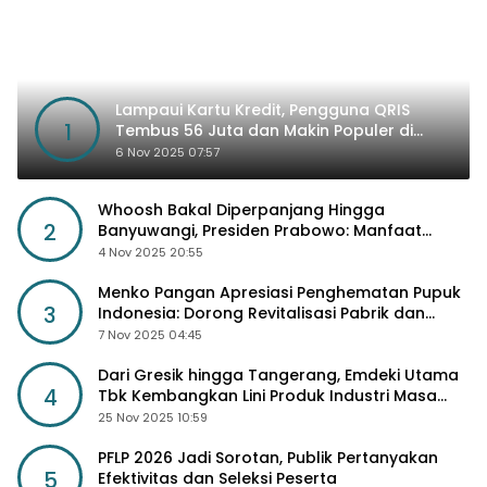
Lampaui Kartu Kredit, Pengguna QRIS
1
Tembus 56 Juta dan Makin Populer di
Kancah Global
6 Nov 2025 07:57
Whoosh Bakal Diperpanjang Hingga
2
Banyuwangi, Presiden Prabowo: Manfaat
Sosial Lebih Besar
4 Nov 2025 20:55
Menko Pangan Apresiasi Penghematan Pupuk
3
Indonesia: Dorong Revitalisasi Pabrik dan
Diskon Harga Pupuk
7 Nov 2025 04:45
Dari Gresik hingga Tangerang, Emdeki Utama
4
Tbk Kembangkan Lini Produk Industri Masa
Depan
25 Nov 2025 10:59
PFLP 2026 Jadi Sorotan, Publik Pertanyakan
5
Efektivitas dan Seleksi Peserta