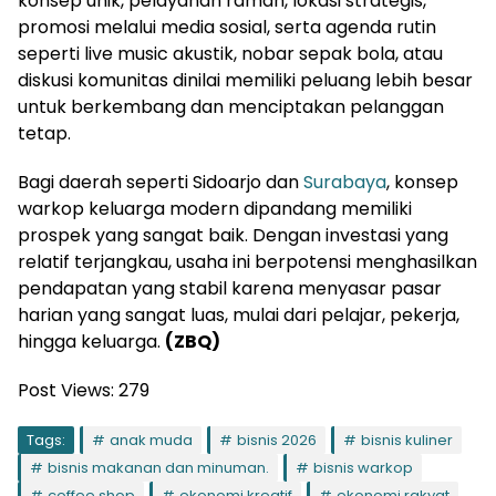
konsep unik, pelayanan ramah, lokasi strategis,
promosi melalui media sosial, serta agenda rutin
seperti live music akustik, nobar sepak bola, atau
diskusi komunitas dinilai memiliki peluang lebih besar
untuk berkembang dan menciptakan pelanggan
tetap.
Bagi daerah seperti Sidoarjo dan
Surabaya
, konsep
warkop keluarga modern dipandang memiliki
prospek yang sangat baik. Dengan investasi yang
relatif terjangkau, usaha ini berpotensi menghasilkan
pendapatan yang stabil karena menyasar pasar
harian yang sangat luas, mulai dari pelajar, pekerja,
hingga keluarga.
(ZBQ)
Post Views:
279
Tags:
anak muda
bisnis 2026
bisnis kuliner
bisnis makanan dan minuman.
bisnis warkop
coffee shop
ekonomi kreatif
ekonomi rakyat