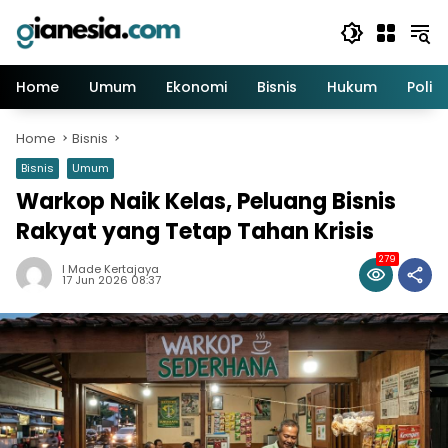
Skip
to
content
Home
Umum
Ekonomi
Bisnis
Hukum
Politi
Home
Bisnis
Bisnis
Umum
Warkop Naik Kelas, Peluang Bisnis
Rakyat yang Tetap Tahan Krisis
279
I Made Kertajaya
17 Jun 2026 08:37