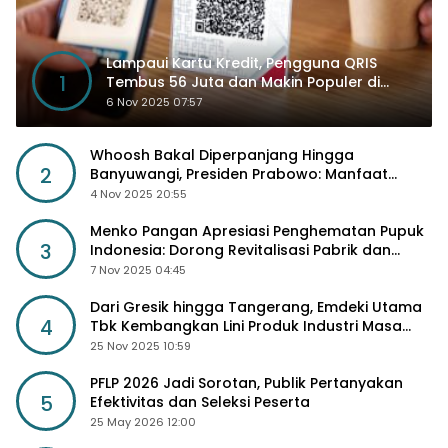
Lampaui Kartu Kredit, Pengguna QRIS
1
Tembus 56 Juta dan Makin Populer di
Kancah Global
6 Nov 2025 07:57
Whoosh Bakal Diperpanjang Hingga
2
Banyuwangi, Presiden Prabowo: Manfaat
Sosial Lebih Besar
4 Nov 2025 20:55
Menko Pangan Apresiasi Penghematan Pupuk
3
Indonesia: Dorong Revitalisasi Pabrik dan
Diskon Harga Pupuk
7 Nov 2025 04:45
Dari Gresik hingga Tangerang, Emdeki Utama
4
Tbk Kembangkan Lini Produk Industri Masa
Depan
25 Nov 2025 10:59
PFLP 2026 Jadi Sorotan, Publik Pertanyakan
5
Efektivitas dan Seleksi Peserta
25 May 2026 12:00