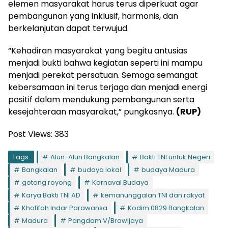
elemen masyarakat harus terus diperkuat agar
pembangunan yang inklusif, harmonis, dan
berkelanjutan dapat terwujud.
“Kehadiran masyarakat yang begitu antusias
menjadi bukti bahwa kegiatan seperti ini mampu
menjadi perekat persatuan. Semoga semangat
kebersamaan ini terus terjaga dan menjadi energi
positif dalam mendukung pembangunan serta
kesejahteraan masyarakat,” pungkasnya.
(RUP)
Post Views:
383
Tags:
Alun-Alun Bangkalan
Bakti TNI untuk Negeri
Bangkalan
budaya lokal
budaya Madura
gotong royong
Karnaval Budaya
Karya Bakti TNI AD
kemanunggalan TNI dan rakyat
Khofifah Indar Parawansa
Kodim 0829 Bangkalan
Madura
Pangdam V/Brawijaya