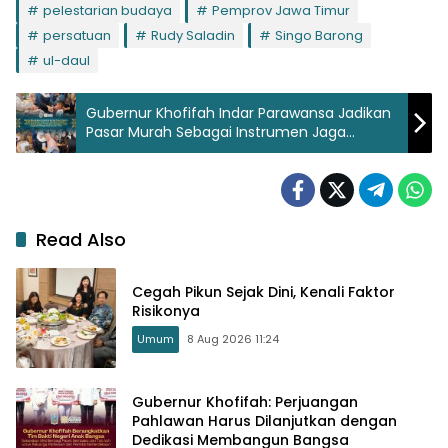
pelestarian budaya
Pemprov Jawa Timur
persatuan
Rudy Saladin
Singo Barong
ul-daul
Gubernur Khofifah Indar Parawansa Jadikan
Pasar Murah Sebagai Instrumen Jaga
Stabilitas Harga dan Berdayakan UMKM
Read Also
Cegah Pikun Sejak Dini, Kenali Faktor
Risikonya
Umum
8 Aug 2026 11:24
Gubernur Khofifah: Perjuangan
Pahlawan Harus Dilanjutkan dengan
Dedikasi Membangun Bangsa