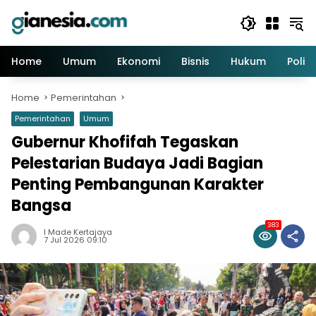
Skip
to
content
Home
Umum
Ekonomi
Bisnis
Hukum
Politi
Home
Pemerintahan
Pemerintahan
Umum
Gubernur Khofifah Tegaskan
Pelestarian Budaya Jadi Bagian
Penting Pembangunan Karakter
Bangsa
383
I Made Kertajaya
7 Jul 2026 09:10